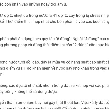
iệc bón phân vào những ngày trời âm u.
7 độ C, nhiệt độ trong nước là 41 độ C, cây trồng bị stress nhiệt
. Thời điểm thích hợp nhất cho bón phân là vào các buổi sáng
phân phải áp dụng theo quy tắc “6 đúng”. Ngoài “4 đúng” của 
ng phương pháp và đúng thời điểm thì còn “2 đúng” cần thực hi
 lượng nước tưới dồi dào, đây là mùa vụ có năng suất cao nhất c
hời điểm vụ HT do khan hiếm về nước gây khó khăn trong việc
m.
uống, các độc tố như sắt, nhôm trong đất sẽ kết hợp với các phâ
 cây trồng không thể sử dụng được.
yển thành amonium bay hơi gây thất thoát lớn. Việc xử lý đất 
 khi bón phân được xem là then chốt để sử dụng phân bón có hi