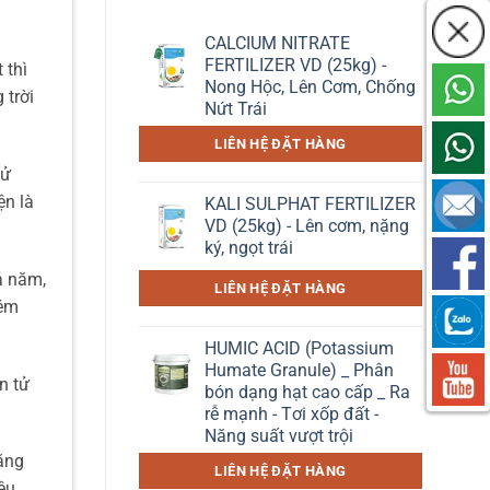
CALCIUM NITRATE
FERTILIZER VD (25kg) -
 thì
Nong Hộc, Lên Cơm, Chống
 trời
Nứt Trái
LIÊN HỆ ĐẶT HÀNG
sử
ện là
KALI SULPHAT FERTILIZER
VD (25kg) - Lên cơm, nặng
ký, ngọt trái
ả năm,
LIÊN HỆ ĐẶT HÀNG
 ém
HUMIC ACID (Potassium
Humate Granule) _ Phân
n tử
bón dạng hạt cao cấp _ Ra
rễ mạnh - Tơi xốp đất -
Năng suất vượt trội
bằng
LIÊN HỆ ĐẶT HÀNG
ệu