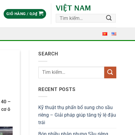
VIỆT NAM
GIỎ HÀNG /
0,0
₫
Tìm
kiếm:
SEARCH
RECENT POSTS
 40 –
Kỹ thuật thụ phấn bổ sung cho sầu
 cơ ô
riêng – Giải pháp giúp tăng tỷ lệ đậu
trái
Bón nhiều phân nhưng Sầu riêng