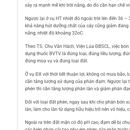
xảy ra mạnh mẽ khi trời nắng, do đó cần hạn chế v
Ngược lại ở vụ HT nhiệt độ ngoài trời lên đến 36 – 3
khả năng hút dưỡng chất của cây cũng giảm đáng kể
nắng, nhiệt độ khoảng 32oC.
Theo TS. Chu Văn Hách, Viện Lúa ĐBSCL, việc bón 
dụng thuốc BVTV là đúng loại, đúng liều lượng, đú
đúng mùa vụ và đúng loại đất.
Ở vụ ĐX với thời tiết thuận lợi, không có mưa bão,
cần tăng lượng sử dụng của phân đạm. Ngược lại t
phèn thì cần tăng lượng phân lân và giảm phân đạ
Đối với loại đất phèn, ngay sau khi cho phân bón x
lân, làm cho lân từ dạng hữu hiệu trở nên vô hiệu,
Ngoài ra trên đất mặn có độ pH cao, đạm dễ bị chu
các biện pháp cải tạo như ém phèn, rửa mặn trước