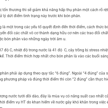
bị tổn thương thì sẽ giảm khả năng hấp thụ phân một cách rõ rệt
ử lý dứt điểm tình trạng này trước khi bón phân.
g là một trong các yếu tố quyết định đến thời điểm, cách thức b
yển đổi các chất vô cơ thành dạng hữu cơ nên các trao đổi chất
iệc bón phân vào những ngày trời âm u.
7 độ C, nhiệt độ trong nước là 41 độ C, cây trồng bị stress nhiệt
. Thời điểm thích hợp nhất cho bón phân là vào các buổi sáng
phân phải áp dụng theo quy tắc “6 đúng”. Ngoài “4 đúng” của 
ng phương pháp và đúng thời điểm thì còn “2 đúng” cần thực hi
 lượng nước tưới dồi dào, đây là mùa vụ có năng suất cao nhất c
hời điểm vụ HT do khan hiếm về nước gây khó khăn trong việc