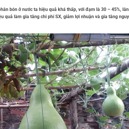
hân bón ở nước ta hiệu quả khá thấp, với đạm là 30 – 45%, lân
 quả làm gia tăng chi phí SX, giảm lợi nhuận và gia tăng nguy