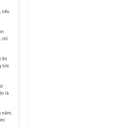
, nếu
ón
 chỉ
 thì
 trời
sử
ện là
ả năm,
 ém