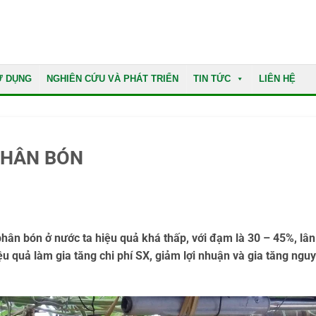
Ử DỤNG
NGHIÊN CỨU VÀ PHÁT TRIỂN
TIN TỨC
LIÊN HỆ
PHÂN BÓN
hân bón ở nước ta hiệu quả khá thấp, với đạm là 30 – 45%, lân
 quả làm gia tăng chi phí SX, giảm lợi nhuận và gia tăng nguy