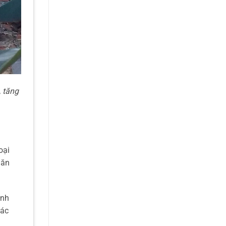
 tăng
oại
 ăn
inh
các