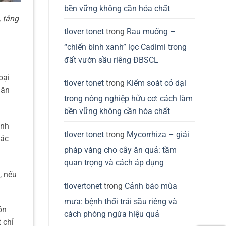
bền vững không cần hóa chất
 tăng
tlover tonet
trong
Rau muống –
“chiến binh xanh” lọc Cadimi trong
đất vườn sầu riêng ĐBSCL
oại
tlover tonet
trong
Kiểm soát cỏ dại
 ăn
trong nông nghiệp hữu cơ: cách làm
bền vững không cần hóa chất
inh
tlover tonet
trong
Mycorrhiza – giải
các
pháp vàng cho cây ăn quả: tầm
quan trọng và cách áp dụng
, nếu
tlovertonet
trong
Cảnh báo mùa
mưa: bệnh thối trái sầu riêng và
ón
cách phòng ngừa hiệu quả
 chỉ