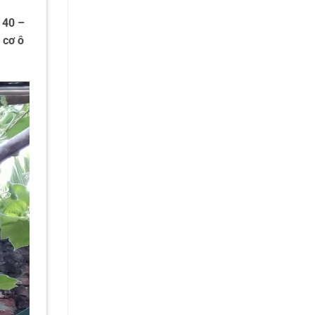
 40 –
 cơ ô