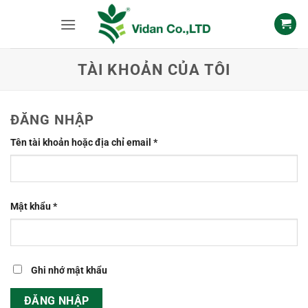
Skip
to
content
TÀI KHOẢN CỦA TÔI
ĐĂNG NHẬP
Bắt
Tên tài khoản hoặc địa chỉ email
*
buộc
Bắt
Mật khẩu
*
buộc
Ghi nhớ mật khẩu
ĐĂNG NHẬP