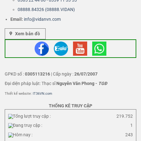
0385 22 44 66 - 0339 11 33 55
08888.84326 (08888.VIDAN)
Email:
info@vidanvn.
com
Xem bản đồ
GPKD số :
0305113216
| Cấp ngày :
26/07/2007
Đại diện pháp luật: Thạc sĩ
Nguyễn Văn Phong
-
TGĐ
Thiết kế website:
IT36VN.com
THỐNG KÊ TRUY CẬP
Tổng lượt truy cập :
219.752
Đang truy cập :
1
Hôm nay :
243