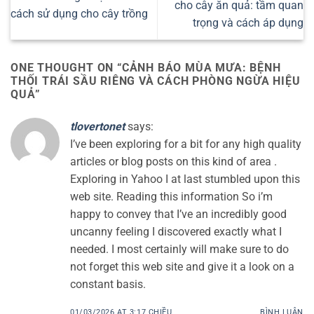
cho cây ăn quả: tầm quan
cách sử dụng cho cây trồng
trọng và cách áp dụng
ONE THOUGHT ON “
CẢNH BÁO MÙA MƯA: BỆNH
THỐI TRÁI SẦU RIÊNG VÀ CÁCH PHÒNG NGỪA HIỆU
QUẢ
”
tlovertonet
says:
I’ve been exploring for a bit for any high quality
articles or blog posts on this kind of area .
Exploring in Yahoo I at last stumbled upon this
web site. Reading this information So i’m
happy to convey that I’ve an incredibly good
uncanny feeling I discovered exactly what I
needed. I most certainly will make sure to do
not forget this web site and give it a look on a
constant basis.
01/03/2026 AT 3:17 CHIỀU
BÌNH LUẬN