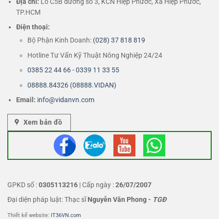
Địa chỉ:
Lô C5B đường số 3, KCN Hiệp Phước, Xã Hiệp Phước,
TP.HCM
Điện thoại:
Bộ Phận Kinh Doanh:
(028) 37 818 819
Hotline Tư Vấn Kỹ Thuật Nông Nghiệp 24/24
0385 22 44 66 - 0339 11 33 55
08888.84326 (08888.VIDAN)
Email:
info@vidanvn.
com
Xem bản đồ
GPKD số :
0305113216
| Cấp ngày :
26/07/2007
Đại diện pháp luật: Thạc sĩ
Nguyễn Văn Phong
-
TGĐ
Thiết kế website:
IT36VN.com