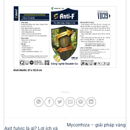
Mycorrhiza – giải pháp vàng
Axit fulvic là gì? Lợi ích và