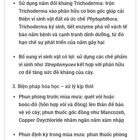
Sử dụng nấm đối kháng Trichoderma: trộn
Trichoderma vào phân hữu cơ bón gốc giúp cải
thiện vi sinh vật đất và ức chế
Phytophthora
.
Trichoderma ký sinh, tiết enzyme phá vỡ vách tế
bào nấm bệnh và cạnh tranh dinh dưỡng, từ đó
hạn chế sự phát triển của nấm gây hại
Bổ sung vi sinh vật có lợi: sử dụng các chế phẩm
vi sinh như
Streptomyces
kết hợp với phân hữu
cơ để tăng sức đề kháng của cây.
3. Biện pháp hóa học – xử lý kịp thời
Phun phòng trước mùa mưa: quét vôi hoặc
boóc‑đô (hỗn hợp vôi và đồng) lên thân để bảo
vệ vỏ cây; phun thuốc gốc đồng như Mancozeb,
Copper Oxychloride nhằm ngăn nấm xâm nhập
Phun định kỳ trong mùa mưa: phun thuốc phòng