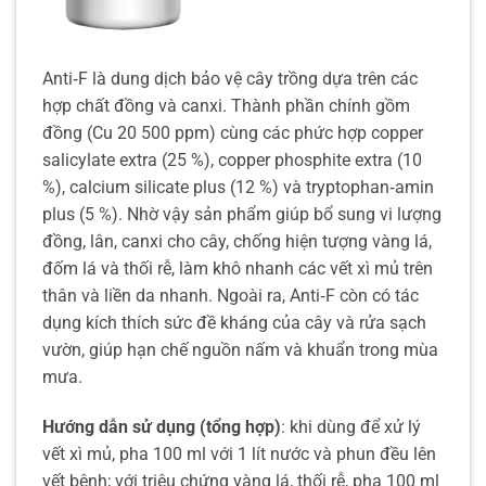
Anti‑F là dung dịch bảo vệ cây trồng dựa trên các
hợp chất đồng và canxi. Thành phần chính gồm
đồng (Cu 20 500 ppm) cùng các phức hợp copper
salicylate extra (25 %), copper phosphite extra (10
%), calcium silicate plus (12 %) và tryptophan‑amin
plus (5 %). Nhờ vậy sản phẩm giúp bổ sung vi lượng
đồng, lân, canxi cho cây, chống hiện tượng vàng lá,
đốm lá và thối rễ, làm khô nhanh các vết xì mủ trên
thân và liền da nhanh. Ngoài ra, Anti‑F còn có tác
dụng kích thích sức đề kháng của cây và rửa sạch
vườn, giúp hạn chế nguồn nấm và khuẩn trong mùa
mưa.
Hướng dẫn sử dụng (tổng hợp)
: khi dùng để xử lý
vết xì mủ, pha 100 ml với 1 lít nước và phun đều lên
vết bệnh; với triệu chứng vàng lá, thối rễ, pha 100 ml