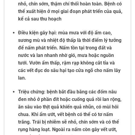
nhỏ, chín sớm, thậm chí thối hoàn toàn. Bệnh có
thể xuất hiện ở mọi giai đoạn phát triển của quả,
kể cả sau thu hoạch
Điều kiện gây hại: mùa mưa với độ ẩm cao,
sương mù và nhiệt độ thấp là thời điểm lý tưởng
để nấm phát triển. Nấm tồn tại trong đất và
nước và lan nhanh nhờ gió, mưa hoặc nguồn
tưới. Vườn ẩm thấp, rậm rạp không cắt tỉa và
các vết đục do sâu hại tạo cửa ngõ cho nấm lây
lan.
Triệu chứng: bệnh bắt đầu bằng các đốm nâu
đen nhỏ ở phần đít hoặc cuống quả rồi lan rộng,
ăn sâu vào thịt quả khiến quả nhũn, có mùi hôi
chua. Khi ẩm ướt, vết bệnh có thể có tơ nấm
trắng. Trái bị nhiễm sẽ nhỏ, chín sớm và có thể
rụng hàng loạt. Ngoài ra nấm còn gây vết ướt,