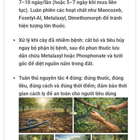
7–10 ngày/lần (hoặc 5–7 ngày khi mưa liên
tục). Luân phiên các hoạt chất như Mancozeb,
Fosetyl‑Al, Metalaxyl, Dimethomorph để tránh
hiện tượng lờn thuốc.
Xử lý khi cây đã nhiễm bệnh: cắt bỏ và tiêu hủy
ngay bộ phận bị bệnh, sau đó phun thuốc lưu
dẫn chứa Metalaxyl hoặc Phosphonate và tưới
gốc để diệt nguồn nấm trong đất.
Tuân thủ nguyên tắc 4 đúng: đúng thuốc, đúng
liều, đúng cách và đúng thời điểm; đảm bảo thời
gian cách ly để an toàn cho người tiêu dùng