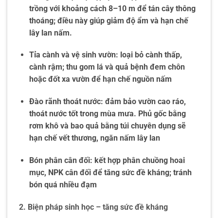
trồng với khoảng cách 8–10 m để tán cây thông
thoáng; điều này giúp giảm độ ẩm và hạn chế
lây lan nấm.
Tỉa cành và vệ sinh vườn: loại bỏ cành thấp,
cành rậm; thu gom lá và quả bệnh đem chôn
hoặc đốt xa vườn để hạn chế nguồn nấm
Đào rãnh thoát nước: đảm bảo vườn cao ráo,
thoát nước tốt trong mùa mưa. Phủ gốc bằng
rơm khô và bao quả bằng túi chuyên dụng sẽ
hạn chế vết thương, ngăn nấm lây lan
Bón phân cân đối: kết hợp phân chuồng hoai
mục, NPK cân đối để tăng sức đề kháng; tránh
bón quá nhiều đạm
2. Biện pháp sinh học – tăng sức đề kháng