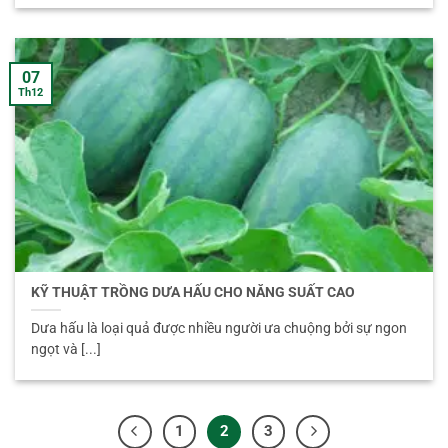
07
Th12
KỸ THUẬT TRỒNG DƯA HẤU CHO NĂNG SUẤT CAO
Dưa hấu là loại quả được nhiều người ưa chuộng bởi sự ngon
ngọt và [...]
1
2
3