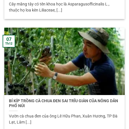
Cây măng tây có tên khoa học là Asparagusofficinalis L.,
thuộc họ loa kèn Liliaceae, [...]
07
Th12
BÍ KÍP TRỒNG CÀ CHUA ĐEN SAI TRĨU GIÀN CỦA NÔNG DÂN
PHỐ NÚI
Vườn cà chua đen của ông Lê Hữu Phan, Xuân Hương, TP Đà
Lạt, Lâm [...]