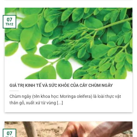
07
Th12
GIÁ TRỊ KINH TẾ VÀ SỨC KHỎE CỦA CÂY CHÙM NGÂY
Chùm ngây (tên khoa học: Moringa oleifera) là loài thực vật
thân gỗ, xuất xứ từ vùng [...]
07