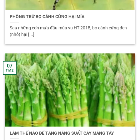
PHÒNG TRỪ BỌ CÁNH CỨNG HẠI MÍA
Sau những cơn mưa đầu mùa vụ HT 2015, bọ cánh cứng đen
(nhỏ) hại [...]
07
Th12
LÀM THẾ NÀO ĐỂ TĂNG NĂNG SUẤT CÂY MĂNG TÂY