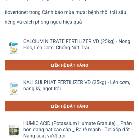
tlovertonet
trong
Cảnh báo mùa mưa: bệnh thối trái sầu
riêng và cách phòng ngừa hiệu quả
CALCIUM NITRATE FERTILIZER VD (25kg) - Nong
Hộc, Lên Cơm, Chống Nứt Trái
LIÊN HỆ ĐẶT HÀNG
KALI SULPHAT FERTILIZER VD (25kg) - Lên cơm,
nặng ký, ngọt trái
LIÊN HỆ ĐẶT HÀNG
HUMIC ACID (Potassium Humate Granule) _ Phân
bón dạng hạt cao cấp _ Ra rễ mạnh - Tơi xốp đất -
Năng suất vượt trội