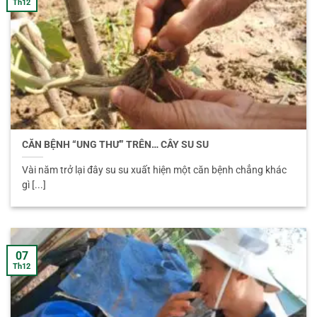
Th12
CĂN BỆNH “UNG THƯ” TRÊN… CÂY SU SU
Vài năm trở lại đây su su xuất hiện một căn bệnh chẳng khác
gì [...]
07
Th12