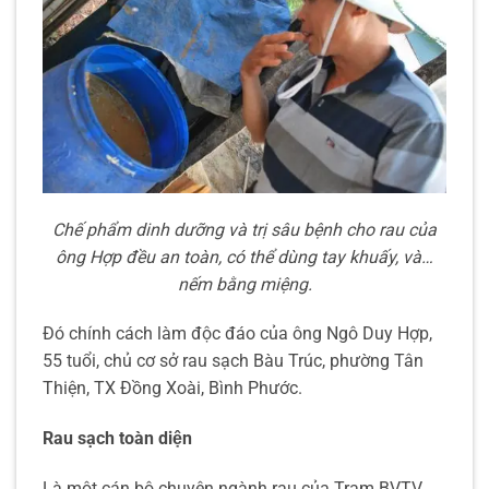
Chế phẩm dinh dưỡng và trị sâu bệnh cho rau của
ông Hợp đều an toàn, có thể dùng tay khuấy, và…
nếm bằng miệng.
Đó chính cách làm độc đáo của ông Ngô Duy Hợp,
55 tuổi, chủ cơ sở rau sạch Bàu Trúc, phường Tân
Thiện, TX Đồng Xoài, Bình Phước.
Rau sạch toàn diện
Là một cán bộ chuyên ngành rau của Trạm BVTV