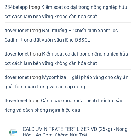
234betapp
trong
Kiểm soát cỏ dại trong nông nghiệp hữu
cơ: cách làm bền vững không cần hóa chất
tlover tonet
trong
Rau muống – “chiến binh xanh” lọc
Cadimi trong đất vườn sầu riêng ĐBSCL
tlover tonet
trong
Kiểm soát cỏ dại trong nông nghiệp hữu
cơ: cách làm bền vững không cần hóa chất
tlover tonet
trong
Mycorrhiza – giải pháp vàng cho cây ăn
quả: tầm quan trọng và cách áp dụng
tlovertonet
trong
Cảnh báo mùa mưa: bệnh thối trái sầu
riêng và cách phòng ngừa hiệu quả
CALCIUM NITRATE FERTILIZER VD (25kg) - Nong
Hộc, Lên Cơm, Chống Nứt Trái