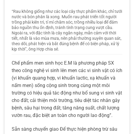
“Rau không giống như các loại cây thực phẩm khác, chỉ tưới
nước và bón phân là xong. Muốn rau phát triển tốt người
trồng phải kiên trì, tỉ mỉ chăm sóc, trồng nhiều loại để đảm
bảo nguồn thu ổn định, tránh tình trạng cung vượt cầu.
Ngoài ra, với đặc tính là cây ngắn ngày, mẫn cảm với thời
tiết, nhất là vào mùa mưa, nên phải thường xuyên quan sát,
theo dõi, phát hiện và bắt đúng bệnh để có biện pháp, xử lý
kịp thời”, ông Hợp chia sẻ.
Chế phẩm men sinh học E.M là phương pháp SX
theo công nghệ vi sinh lên men các vi sinh vật có ích
(vi khuẩn quang hợp, vi khuẩn lactic, xạ khuẩn và
nấm men) sống cộng sinh trong cùng một môi
trường có hiệu quả tác động như bổ sung vi sinh vật
cho đất; cải thiện môi trường, tiêu diệt tác nhân gây
bệnh, sâu hại trong đất; tăng năng suất, chất lượng
vườn rau, đặc biệt an toàn cho người lao động”.
Sẵn sàng chuyển giao Để thực hiện phòng trừ sâu