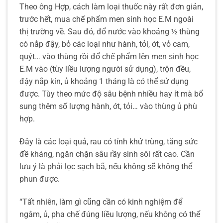
Theo ông Hợp, cách làm loại thuốc này rất đơn giản,
trước hết, mua chế phẩm men sinh học E.M ngoài
thị trường về. Sau đó, đổ nước vào khoảng ½ thùng
có nắp đậy, bỏ các loại như hành, tỏi, ớt, vỏ cam,
quýt… vào thùng rồi đổ chế phẩm lên men sinh học
E.M vào (tùy liều lượng người sử dụng), trộn đều,
đậy nắp kín, ủ khoảng 1 tháng là có thể sử dụng
được. Tùy theo mức độ sâu bệnh nhiều hay ít mà bổ
sung thêm số lượng hành, ớt, tỏi… vào thùng ủ phù
hợp.
Đây là các loại quả, rau có tính khử trùng, tăng sức
đề kháng, ngăn chặn sâu rầy sinh sôi rất cao. Cần
lưu ý là phải lọc sạch bã, nếu không sẽ không thể
phun được.
“Tất nhiên, làm gì cũng cần có kinh nghiệm để
ngâm, ủ, pha chế đúng liều lượng, nếu không có thể