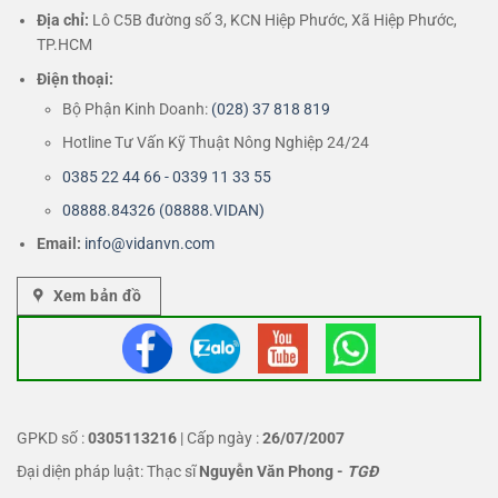
Địa chỉ:
Lô C5B đường số 3, KCN Hiệp Phước, Xã Hiệp Phước,
TP.HCM
Điện thoại:
Bộ Phận Kinh Doanh:
(028) 37 818 819
Hotline Tư Vấn Kỹ Thuật Nông Nghiệp 24/24
0385 22 44 66 - 0339 11 33 55
08888.84326 (08888.VIDAN)
Email:
info@vidanvn.
com
Xem bản đồ
GPKD số :
0305113216
| Cấp ngày :
26/07/2007
Đại diện pháp luật: Thạc sĩ
Nguyễn Văn Phong
-
TGĐ