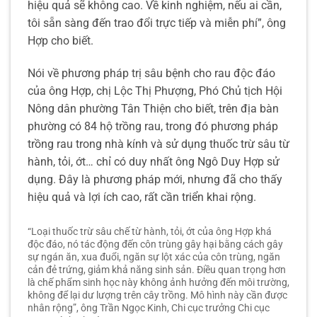
hiệu quả sẽ không cao. Về kinh nghiệm, nếu ai cần,
tôi sẵn sàng đến trao đổi trực tiếp và miễn phí”, ông
Hợp cho biết.
Nói về phương pháp trị sâu bệnh cho rau độc đáo
của ông Hợp, chị Lộc Thị Phượng, Phó Chủ tịch Hội
Nông dân phường Tân Thiện cho biết, trên địa bàn
phường có 84 hộ trồng rau, trong đó phương pháp
trồng rau trong nhà kính và sử dụng thuốc trừ sâu từ
hành, tỏi, ớt… chỉ có duy nhất ông Ngô Duy Hợp sử
dụng. Đây là phương pháp mới, nhưng đã cho thấy
hiệu quả và lợi ích cao, rất cần triển khai rộng.
“Loại thuốc trừ sâu chế từ hành, tỏi, ớt của ông Hợp khá
độc đáo, nó tác động đến côn trùng gây hại bằng cách gây
sự ngán ăn, xua đuổi, ngăn sự lột xác của côn trùng, ngăn
cản đẻ trứng, giảm khả năng sinh sản. Điều quan trọng hơn
là chế phẩm sinh học này không ảnh hưởng đến môi trường,
không để lại dư lượng trên cây trồng. Mô hình này cần được
nhân rộng”, ông Trần Ngọc Kinh, Chi cục trưởng Chi cục