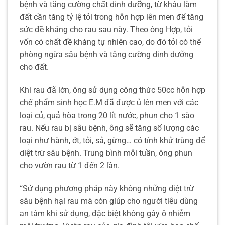
bệnh và tăng cường chất dinh dưỡng, từ khâu làm
đất cần tăng tỷ lệ tỏi trong hỗn hợp lên men để tăng
sức đề kháng cho rau sau này. Theo ông Hợp, tỏi
vốn có chất đề kháng tự nhiên cao, do đó tỏi có thể
phòng ngừa sâu bệnh và tăng cường dinh dưỡng
cho đất.
Khi rau đã lớn, ông sử dụng công thức 50cc hỗn hợp
chế phẩm sinh học E.M đã được ủ lên men với các
loại củ, quả hòa trong 20 lít nước, phun cho 1 sào
rau. Nếu rau bị sâu bệnh, ông sẽ tăng số lượng các
loại như hành, ớt, tỏi, sả, gừng… có tính khử trùng để
diệt trừ sâu bệnh. Trung bình mỗi tuần, ông phun
cho vườn rau từ 1 đến 2 lần.
“Sử dụng phương pháp này không những diệt trừ
sâu bệnh hại rau mà còn giúp cho người tiêu dùng
an tâm khi sử dụng, đặc biệt không gây ô nhiễm