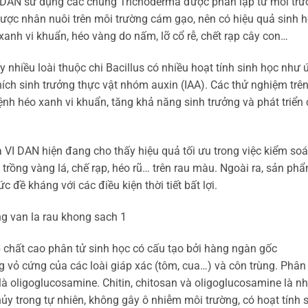
AN sử dụng các chủng Trichoderma được phân lập từ môi trư
ược nhân nuôi trên môi trường cám gạo, nên có hiệu quả sinh 
xanh vi khuẩn, héo vàng do nấm, lỡ cổ rễ, chết rạp cây con…
 nhiều loài thuộc chi Bacillus có nhiều hoạt tính sinh học như 
thích sinh trưởng thực vật nhóm auxin (IAA). Các thử nghiệm trê
ệnh héo xanh vi khuẩn, tăng khả năng sinh trưởng và phát triển
DAN hiện đang cho thấy hiệu quả tối ưu trong việc kiểm soá
 trồng vàng lá, chế rạp, héo rũ… trên rau màu. Ngoài ra, sản ph
 đề kháng với các điều kiện thời tiết bất lợi.
 chất cao phân tử sinh học có cấu tạo bởi hàng ngàn gốc
g vỏ cứng của các loài giáp xác (tôm, cua…) và côn trùng. Phân
là oligoglucosamine. Chitin, chitosan và oligoglucosamine là n
y trong tự nhiên, không gây ô nhiễm môi trường, có hoạt tính 