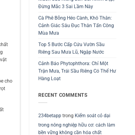
Đừng Mắc 3 Sai Lầm Này
Cà Phê Bỗng Héo Cành, Khô Thân:
Cảnh Giác Sâu Đục Thân Tấn Công
Mùa Mưa
chất
Top 5 Bước Cấp Cứu Vườn Sầu
ng
Riêng Sau Mưa Lũ, Ngập Nước
 vật
Cảnh Báo Phytophthora: Chỉ Một
Trận Mưa, Trái Sầu Riêng Có Thể Hư
Hàng Loạt
ỏe cho
rọt
RECENT COMMENTS
ất
234betapp
trong
Kiểm soát cỏ dại
trong nông nghiệp hữu cơ: cách làm
bền vững không cần hóa chất