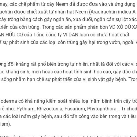
nay, các chế phẩm từ cây Neem đã được đưa vào và ứng dụng 
rachtin được chiết xuất từ nhân hạt Neem (Aradirachtin indica A.
n cây trồng bằng cách gây ngán ăn, xua đuổi, ngăn cản sự lột xá
t triển của côn trùng. Trong các sản phẩm phân bón VD XÔ DÙ X
HỮU CƠ của Tổng công ty VI DAN luôn có chứa hoạt chất
sự phát sinh của các loại côn trùng gây hại trong vườn, ngoài 
ng đối kháng rất phổ biến trong tự nhiên, nhất là đối với các vi 
 các kháng sinh, men hoặc các hoạt tính sinh học cao, gây độc ch
n sống nhằm hạn chế sự phát triển của vi sinh vật gây bệnh. Tro
choderma có khả năng kiểm soát nhiều loại nấm bệnh trên cây tr
 rễ như: Pythium, Rhizoctonia, Fusarium, Phytophthora… Trich
a các loài nấm gây bệnh, sau đó tấn công vào bên trong và tiêu
tism).