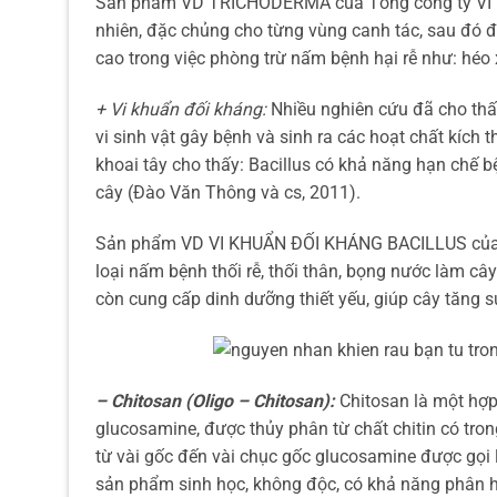
Sản phẩm VD TRICHODERMA của Tổng công ty VI D
nhiên, đặc chủng cho từng vùng canh tác, sau đó đ
cao trong việc phòng trừ nấm bệnh hại rễ như: héo 
+ Vi khuẩn đối kháng:
Nhiều nghiên cứu đã cho thấy
vi sinh vật gây bệnh và sinh ra các hoạt chất kích 
khoai tây cho thấy: Bacillus có khả năng hạn chế b
cây (Đào Văn Thông và cs, 2011).
Sản phẩm VD VI KHUẨN ĐỐI KHÁNG BACILLUS của VI 
loại nấm bệnh thối rễ, thối thân, bọng nước làm cây
còn cung cấp dinh dưỡng thiết yếu, giúp cây tăng sức
– Chitosan (Oligo – Chitosan):
Chitosan là một hợp
glucosamine, được thủy phân từ chất chitin có tron
từ vài gốc đến vài chục gốc glucosamine được gọi 
sản phẩm sinh học, không độc, có khả năng phân hủ