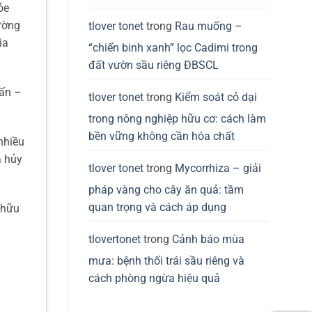
ỏe
ường
tlover tonet
trong
Rau muống –
ia
“chiến binh xanh” lọc Cadimi trong
đất vườn sầu riêng ĐBSCL
hấn –
tlover tonet
trong
Kiểm soát cỏ dại
trong nông nghiệp hữu cơ: cách làm
bền vững không cần hóa chất
nhiều
á hủy
tlover tonet
trong
Mycorrhiza – giải
pháp vàng cho cây ăn quả: tầm
quan trọng và cách áp dụng
 hữu
tlovertonet
trong
Cảnh báo mùa
mưa: bệnh thối trái sầu riêng và
cách phòng ngừa hiệu quả