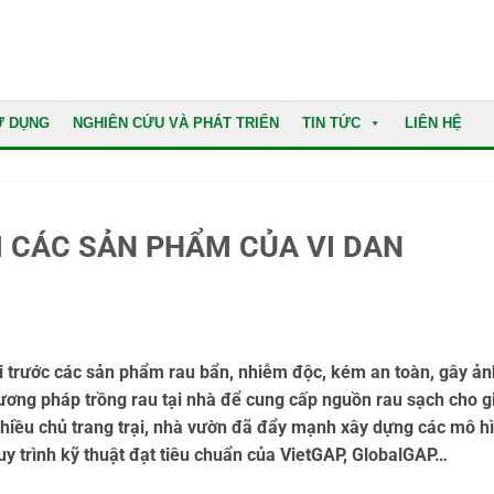
Ử DỤNG
NGHIÊN CỨU VÀ PHÁT TRIỂN
TIN TỨC
LIÊN HỆ
I CÁC SẢN PHẨM CỦA VI DAN
ại trước các sản phẩm rau bẩn, nhiễm độc, kém an toàn, gây ản
ơng pháp trồng rau tại nhà để cung cấp nguồn rau sạch cho g
hiều chủ trang trại, nhà vườn đã đẩy mạnh xây dựng các mô h
uy trình kỹ thuật đạt tiêu chuẩn của VietGAP, GlobalGAP…