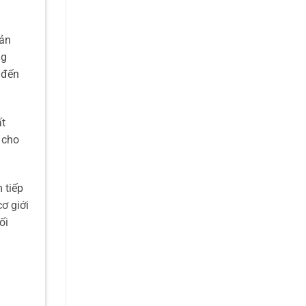
sản
ng
 đến
t
 cho
 tiếp
ơ giới
ối