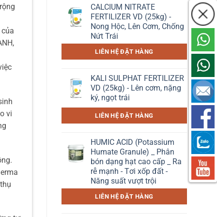
rộng
CALCIUM NITRATE
FERTILIZER VD (25kg) -
Nong Hộc, Lên Cơm, Chống
c của
Nứt Trái
ANH,
LIÊN HỆ ĐẶT HÀNG
việc
KALI SULPHAT FERTILIZER
VD (25kg) - Lên cơm, nặng
ký, ngọt trái
sinh
o vi
LIÊN HỆ ĐẶT HÀNG
ng
HUMIC ACID (Potassium
Humate Granule) _ Phân
ồng.
bón dạng hạt cao cấp _ Ra
rễ mạnh - Tơi xốp đất -
oderma
Năng suất vượt trội
 thụ
LIÊN HỆ ĐẶT HÀNG