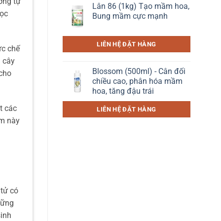
ờng tự
Lân 86 (1kg) Tạo mầm hoa,
học
Bung mầm cực mạnh
LIÊN HỆ ĐẶT HÀNG
ức chế
n cây
Blossom (500ml) - Cân đối
 cho
chiều cao, phân hóa mầm
hoa, tăng đậu trái
t các
LIÊN HỆ ĐẶT HÀNG
ẩm này
 tử có
hững
sinh