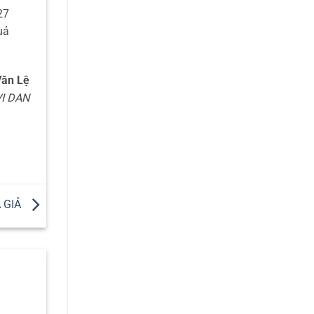
27
uả
Văn Lệ
VI DAN
 GIẢ