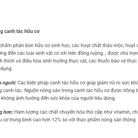
ng canh tác hữu cơ
 phẩm phân bón hữu cơ sinh học, các hoạt chất thảo mộc, hoạt 
ng đến các loài sinh vật có ích trên đồng ruộng… được chú trọ
h thích và điều hòa sinh trưởng thực vật, các thuốc bảo vệ thực
 dụng.
n người:
Các biện pháp canh tác hữu cơ giúp giảm rủi ro sức kh
g canh tác. Nguồn nông sản trong canh tác hữu cơ được trồng t
n không ảnh hưởng đến sức khỏe của người tiêu dùng.
g hơn:
Hàm lượng các chất chuyển hóa thứ cấp như vitamin, ch
u cơ trung bình cao hơn 12% so với thực phẩm nông sản thông