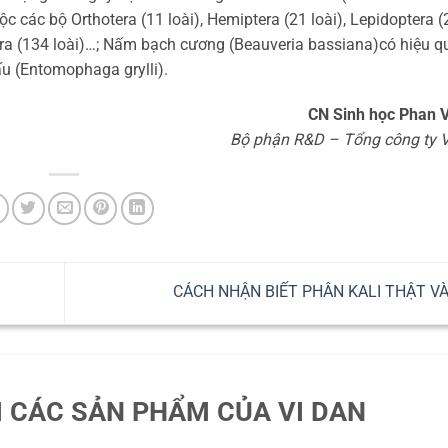
uộc các bộ Orthotera (11 loài), Hemiptera (21 loài), Lepidoptera (
ptera (134 loài)…; Nấm bạch cương (Beauveria bassiana)có hiệu q
ấu (Entomophaga grylli).
CN Sinh học Phan 
Bộ phận R&D –
Tổng công ty 
CÁCH NHẬN BIẾT PHÂN KALI THẬT VÀ
I CÁC SẢN PHẨM CỦA VI DAN