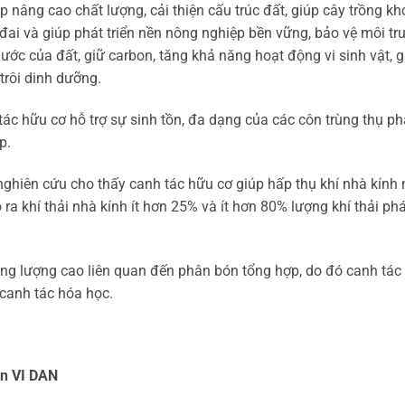
 nâng cao chất lượng, cải thiện cấu trúc đất, giúp cây trồng kh
đai và giúp phát triển nền nông nghiệp bền vững, bảo vệ môi tr
ước của đất, giữ carbon, tăng khả năng hoạt động vi sinh vật, g
trôi dinh dưỡng.
ác hữu cơ hỗ trợ sự sinh tồn, đa dạng của các côn trùng thụ p
p.
ghiên cứu cho thấy canh tác hữu cơ giúp hấp thụ khí nhà kính 
 ra khí thải nhà kính ít hơn 25% và ít hơn 80% lượng khí thải ph
ng lượng cao liên quan đến phân bón tổng hợp, do đó canh tác
 canh tác hóa học.
ón VI DAN