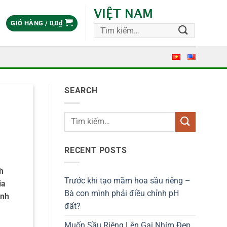
VIỆT NAM
GIỎ HÀNG /
0,0
₫
Tìm
kiếm:
SEARCH
RECENT POSTS
h
Trước khi tạo mầm hoa sầu riêng –
ia
Bà con mình phải điều chỉnh pH
ình
đất?
Muốn Sầu Riêng Lên Gai Nhím Đẹp,