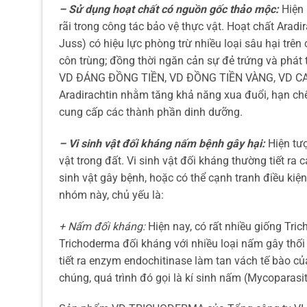
– Sử dụng hoạt chất có nguồn gốc thảo mộc:
Hiện 
rãi trong công tác bảo vệ thực vật. Hoạt chất Aradi
Juss) có hiệu lực phòng trừ nhiều loại sâu hại trê
côn trùng; đồng thời ngăn cản sự đẻ trứng và phá
VD ĐÁNG ĐỒNG TIỀN, VD ĐỒNG TIỀN VÀNG, VD CAN 
Aradirachtin nhằm tăng khả năng xua đuổi, hạn chế 
cung cấp các thành phần dinh dưỡng.
– Vi sinh vật đối kháng nấm bệnh gây hại:
Hiện tượ
vật trong đất. Vi sinh vật đối kháng thường tiết ra
sinh vật gây bệnh, hoặc có thể cạnh tranh điều kiệ
nhóm này, chủ yếu là:
+ Nấm đối kháng:
Hiện nay, có rất nhiều giống Tri
Trichoderma đối kháng với nhiều loại nấm gây thối
tiết ra enzym endochitinase làm tan vách tế bào củ
chúng, quá trình đó gọi là kí sinh nấm (Mycoparasi