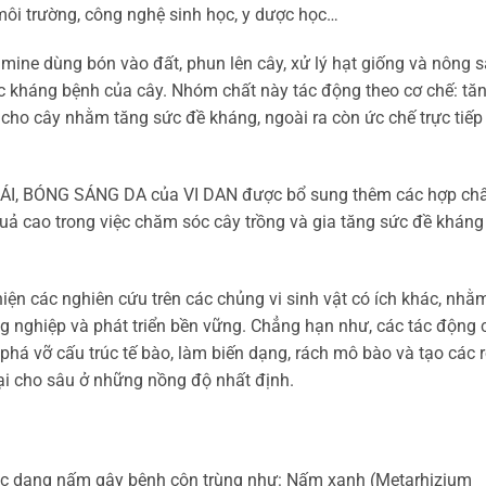
môi trường, công nghệ sinh học, y dược học…
amine dùng bón vào đất, phun lên cây, xử lý hạt giống và nông 
ức kháng bệnh của cây. Nhóm chất này tác động theo cơ chế: tă
ho cây nhằm tăng sức đề kháng, ngoài ra còn ức chế trực tiếp
, BÓNG SÁNG DA của VI DAN được bổ sung thêm các hợp chấ
uả cao trong việc chăm sóc cây trồng và gia tăng sức đề kháng
ện các nghiên cứu trên các chủng vi sinh vật có ích khác, nhằm
g nghiệp và phát triển bền vững. Chẳng hạn như, các tác động c
phá vỡ cấu trúc tế bào, làm biến dạng, rách mô bào và tạo các r
hại cho sâu ở những nồng độ nhất định.
các dạng nấm gây bệnh côn trùng như: Nấm xanh (Metarhizium