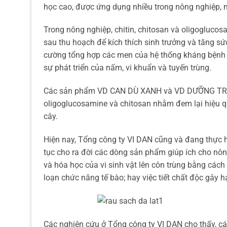
học cao, được ứng dụng nhiều trong nông nghiệp, 
Trong nông nghiệp, chitin, chitosan và oligoglucos
sau thu hoạch để kích thích sinh trưởng và tăng s
cường tổng hợp các men của hệ thống kháng bệnh c
sự phát triển của nấm, vi khuẩn và tuyến trùng.
Các sản phẩm VD CAN DÙ XANH và VD DƯỠNG TRÁI
oligoglucosamine và chitosan nhằm đem lại hiệu q
cây.
Hiện nay, Tổng công ty VI DAN cũng và đang thực hi
tục cho ra đời các dòng sản phẩm giúp ích cho nôn
và hóa học của vi sinh vật lên côn trùng bằng cách 
loạn chức năng tế bào; hay việc tiết chất độc gây 
Các nghiên cứu ở Tổng công ty VI DAN cho thấy, 