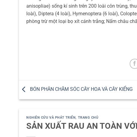
anisopliae) sống kí sinh trên 200 loài côn trùng, th
loài), Diptera (4 loài), Hymenoptera (6 loài), Colo
phòng trừ một loại bọ xít cánh trắng; Nấm châu ch
BÓN PHÂN CHĂM SÓC CÂY HOA VÀ CÂY KIỂNG
NGHIÊN CỨU VÀ PHÁT TRIỂN
,
TRANG CHỦ
SẢN XUẤT RAU AN TOÀN VỚ