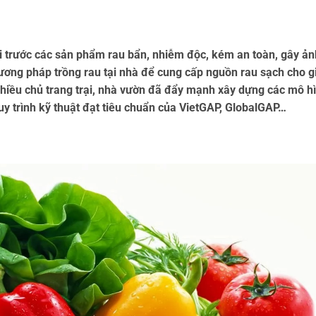
ại trước các sản phẩm rau bẩn, nhiễm độc, kém an toàn, gây ản
ơng pháp trồng rau tại nhà để cung cấp nguồn rau sạch cho g
hiều chủ trang trại, nhà vườn đã đẩy mạnh xây dựng các mô h
uy trình kỹ thuật đạt tiêu chuẩn của VietGAP, GlobalGAP…