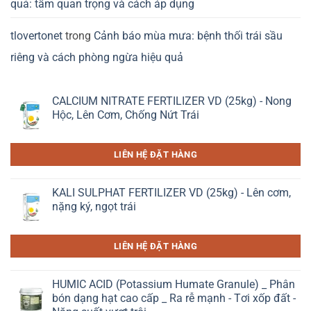
quả: tầm quan trọng và cách áp dụng
tlovertonet
trong
Cảnh báo mùa mưa: bệnh thối trái sầu
riêng và cách phòng ngừa hiệu quả
CALCIUM NITRATE FERTILIZER VD (25kg) - Nong
Hộc, Lên Cơm, Chống Nứt Trái
LIÊN HỆ ĐẶT HÀNG
KALI SULPHAT FERTILIZER VD (25kg) - Lên cơm,
nặng ký, ngọt trái
LIÊN HỆ ĐẶT HÀNG
HUMIC ACID (Potassium Humate Granule) _ Phân
bón dạng hạt cao cấp _ Ra rễ mạnh - Tơi xốp đất -