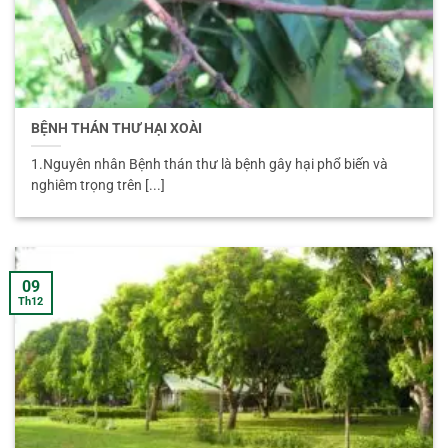
BỆNH THÁN THƯ HẠI XOÀI
1.Nguyên nhân Bệnh thán thư là bệnh gây hại phổ biến và
nghiêm trọng trên [...]
09
Th12