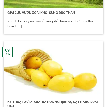
GIẢI CỨU VƯỜN XOÀI KHỎI SÙNG ĐỤC THÂN
Xoài là loại cây ăn trái dễ trồng, dễ chăm sóc, thời gian thu
hoạch [...]
09
Th12
KỸ THUẬT XỬ LÝ XOÀI RA HOA NGHỊCH VỤ ĐẠT NĂNG SUẤT
CAO