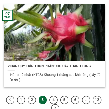
07
Th12
VIDAN QUY TRÌNH BÓN PHÂN CHO CÂY THANH LONG
I. Năm thứ nhất (KTCB) Khoảng 1 tháng sau khi trồng (cây đã
bén rễ) [...]
1
2
3
4
5
6
…
12