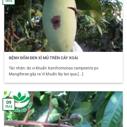
Th12
BỆNH ĐỐM ĐEN XÌ MỦ TRÊN CÂY XOÀI
Tác nhân: do vi khuẩn Xanthomonas campestris pv.
Mangiferae gây ra Vi khuẩn lây lan qua [...]
09
Th12