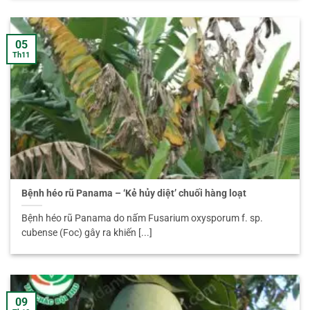
05
Th11
Bệnh héo rũ Panama – ‘Kẻ hủy diệt’ chuối hàng loạt
Bệnh héo rũ Panama do nấm Fusarium oxysporum f. sp.
cubense (Foc) gây ra khiến [...]
09