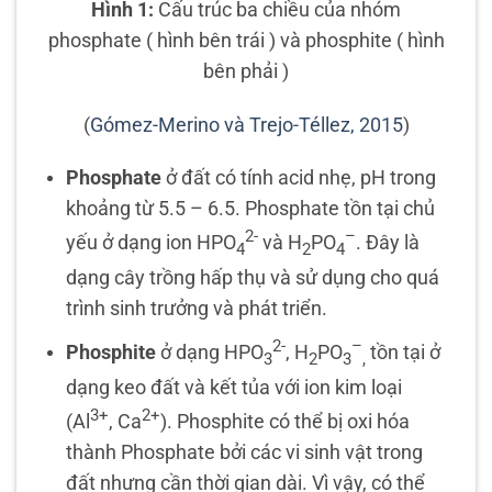
Hình 1:
Cấu trúc ba chiều của nhóm
phosphate ( hình bên trái ) và phosphite ( hình
bên phải )
(
Gómez-Merino và Trejo-Téllez, 2015
)
Phosphate
ở đất có tính acid nhẹ, pH trong
khoảng từ 5.5 – 6.5. Phosphate tồn tại chủ
2-
–
yếu ở dạng ion HPO
và H
PO
. Đây là
4
2
4
dạng cây trồng hấp thụ và sử dụng cho quá
trình sinh trưởng và phát triển.
2-
–
Phosphite
ở dạng HPO
, H
PO­
tồn tại ở
3
2
3
,
dạng keo đất và kết tủa với ion kim loại
3+
2+
(Al
, Ca
). Phosphite có thể bị oxi hóa
thành Phosphate bởi các vi sinh vật trong
đất nhưng cần thời gian dài. Vì vậy, có thể