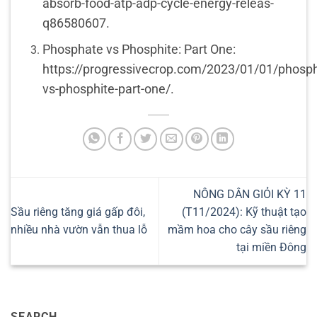
absorb-food-atp-adp-cycle-energy-releas-
q86580607.
Phosphate vs Phosphite: Part One:
https://progressivecrop.com/2023/01/01/phosp
vs-phosphite-part-one/.
NÔNG DÂN GIỎI KỲ 11
Sầu riêng tăng giá gấp đôi,
(T11/2024): Kỹ thuật tạo
nhiều nhà vườn vẫn thua lỗ
mầm hoa cho cây sầu riêng
tại miền Đông
SEARCH