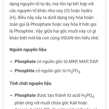
dạng nguyên tố tự do, mà tồn tại kết hợp với
các nguyên tố khác như oxy (O) hoặc hydro
(H), điều này xảy ra dưới dạng oxy hóa hoàn
toàn gọi là Phosphate hoặc oxy hóa ít hơn gọi
là Phosphite. Vậy giữa hai gốc muối này có gì
khác biệt mời bà con cùng VIDAN tìm hiểu nhé.
Nguồn nguyên liệu:
Phosphate
có nguồn gốc từ MKP, MAP, DAP.
Phosphite
có nguồn gốc từ H
PO
.
3
3
Tính chất nguyên liệu
Phosphate
được tạo thành từ acid H
PO
3
4
phản ứng với muối chứa gốc Kali hoặc