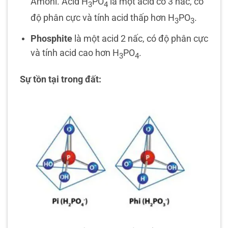
Amoni. Acid H
PO
là một acid có 3 nấc, có
3
4
độ phân cực và tính acid thấp hơn H
PO
.
3
3
Phosphite
là một acid 2 nấc, có độ phân cực
và tính acid cao hơn H
PO
.
3
4
Sự tồn tại trong đất: