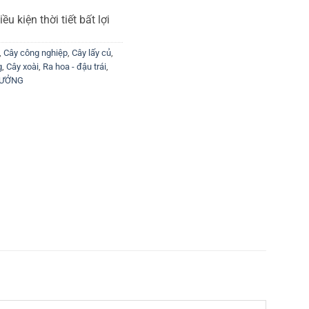
u kiện thời tiết bất lợi
,
Cây công nghiệp
,
Cây lấy củ
,
g
,
Cây xoài
,
Ra hoa - đậu trái
,
RƯỞNG