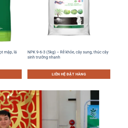
+
t mập, lá
NPK 9-6-3 (5kg) – Rễ khỏe, cây sung, thúc cây
sinh trưởng nhanh
LIÊN HỆ ĐẶT HÀNG