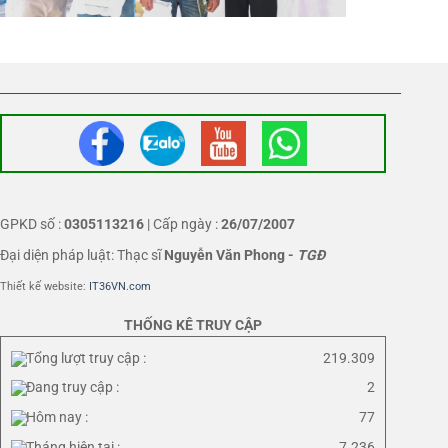
GPKD số :
0305113216
| Cấp ngày :
26/07/2007
Đại diện pháp luật: Thạc sĩ
Nguyễn Văn Phong
-
TGĐ
Thiết kế website:
IT36VN.com
THỐNG KÊ TRUY CẬP
Tổng lượt truy cập :
219.309
Đang truy cập :
2
Hôm nay :
77
Tháng hiện tại :
7.236