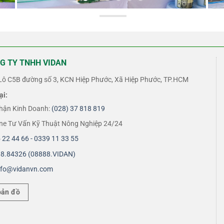
G TY TNHH VIDAN
ô C5B đường số 3, KCN Hiệp Phước, Xã Hiệp Phước, TP.HCM
ại:
hận Kinh Doanh:
(028) 37 818 819
ine Tư Vấn Kỹ Thuật Nông Nghiệp 24/24
 22 44 66 - 0339 11 33 55
8.84326 (08888.VIDAN)
nfo@vidanvn.
com
bản đồ