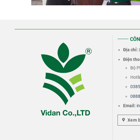
CÔN
Địa chỉ:
L
Điện tho
Bộ P
Hotl
0385
0888
Email:
i
Xem 