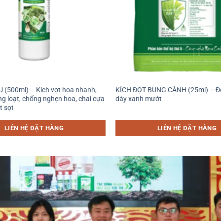
+
 (500ml) – Kích vọt hoa nhanh,
KÍCH ĐỌT BUNG CÀNH (25ml) – Đọ
ng loạt, chống nghẹn hoa, chai cựa
dày xanh mướt
t sọt
LIÊN HỆ ĐẶT HÀNG
LIÊN HỆ ĐẶT HÀNG