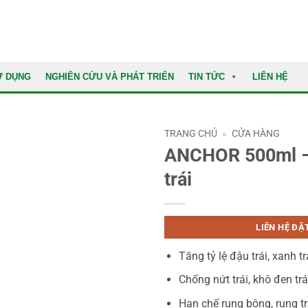
Ử DỤNG
NGHIÊN CỨU VÀ PHÁT TRIỂN
TIN TỨC
LIÊN HỆ
TRANG CHỦ
»
CỬA HÀNG
ANCHOR 500ml –
trái
LIÊN HỆ ĐẶ
Tăng tỷ lệ đậu trái, xanh tr
Chống nứt trái, khô đen trá
Hạn chế rụng bông, rụng tr