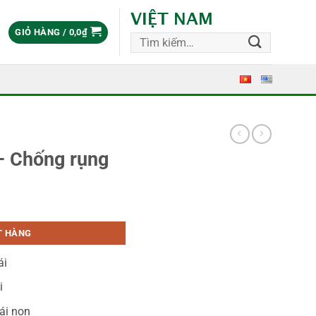
VIỆT NAM
GIỎ HÀNG /
0,0
₫
Tìm
kiếm:
 Chống rụng
T HÀNG
ái
i
ái non