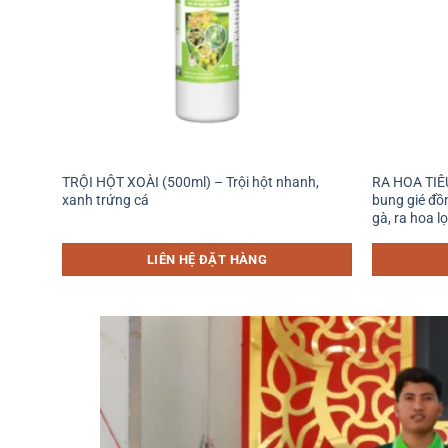
+
+
TRỘI HỘT XOÀI (500ml) – Trội hột nhanh,
RA HOA TIÊU
 gai
xanh trứng cá
bung gié đồ
gà, ra hoa lọ
LIÊN HỆ ĐẶT HÀNG