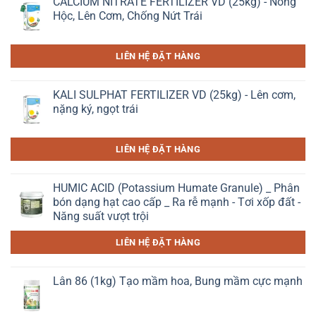
CALCIUM NITRATE FERTILIZER VD (25kg) - Nong
Hộc, Lên Cơm, Chống Nứt Trái
LIÊN HỆ ĐẶT HÀNG
KALI SULPHAT FERTILIZER VD (25kg) - Lên cơm,
nặng ký, ngọt trái
LIÊN HỆ ĐẶT HÀNG
HUMIC ACID (Potassium Humate Granule) _ Phân
bón dạng hạt cao cấp _ Ra rễ mạnh - Tơi xốp đất -
Năng suất vượt trội
LIÊN HỆ ĐẶT HÀNG
Lân 86 (1kg) Tạo mầm hoa, Bung mầm cực mạnh