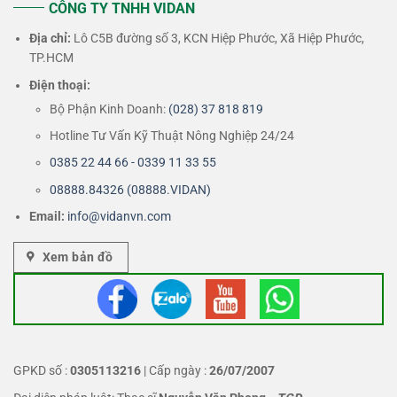
CÔNG TY TNHH VIDAN
Địa chỉ:
Lô C5B đường số 3, KCN Hiệp Phước, Xã Hiệp Phước,
TP.HCM
Điện thoại:
Bộ Phận Kinh Doanh:
(028) 37 818 819
Hotline Tư Vấn Kỹ Thuật Nông Nghiệp 24/24
0385 22 44 66 - 0339 11 33 55
08888.84326 (08888.VIDAN)
Email:
info@vidanvn.
com
Xem bản đồ
GPKD số :
0305113216
| Cấp ngày :
26/07/2007