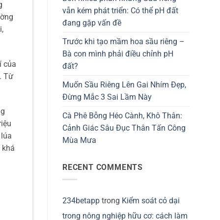
g
vẫn kém phát triển: Có thể pH đất
ường
đang gặp vấn đề
i,
Trước khi tạo mầm hoa sầu riêng –
Bà con mình phải điều chỉnh pH
í của
đất?
. Từ
Muốn Sầu Riêng Lên Gai Nhím Đẹp,
Đừng Mắc 3 Sai Lầm Này
ng
Cà Phê Bỗng Héo Cành, Khô Thân:
riệu
Cảnh Giác Sâu Đục Thân Tấn Công
 lúa
Mùa Mưa
p khá
RECENT COMMENTS
234betapp
trong
Kiểm soát cỏ dại
trong nông nghiệp hữu cơ: cách làm