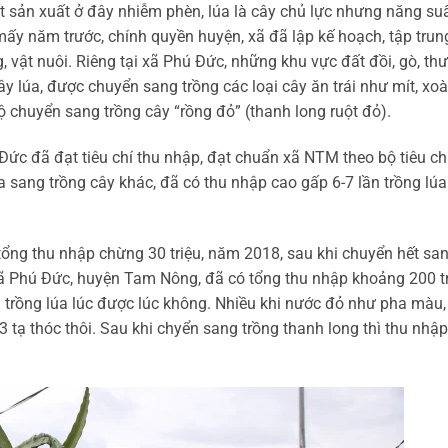
ất sản xuất ở đây nhiễm phèn, lúa là cây chủ lực nhưng năng su
 mấy năm trước, chính quyền huyện, xã đã lập kế hoạch, tập trun
, vật nuôi. Riêng tại xã Phú Đức, những khu vực đất đồi, gò, th
ây lúa, được chuyển sang trồng các loại cây ăn trái như mít, xoà
 chuyển sang trồng cây “rồng đỏ” (thanh long ruột đỏ).
Đức đã đạt tiêu chí thu nhập, đạt chuẩn xã NTM theo bộ tiêu ch
a sang trồng cây khác, đã có thu nhập cao gấp 6-7 lần trồng lúa
tổng thu nhập chừng 30 triệu, năm 2018, sau khi chuyển hết sa
xã Phú Đức, huyện Tam Nông, đã có tổng thu nhập khoảng 200 t
trồng lúa lúc được lúc không. Nhiều khi nước đỏ như pha màu,
 tạ thóc thôi. Sau khi chyển sang trồng thanh long thì thu nhậ