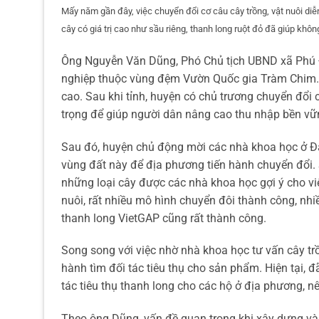
Mấy năm gần đây, việc chuyển đổi cơ câu cây trồng, vật nuôi diễn
cây có giá trị cao như sầu riêng, thanh long ruột đỏ đã giúp khôn
Ông Nguyễn Văn Dũng, Phó Chủ tịch UBND xã Phú Đứ
nghiệp thuộc vùng đệm Vườn Quốc gia Tràm Chim. 
cao. Sau khi tỉnh, huyện có chủ trương chuyển đổi 
trọng để giúp người dân nâng cao thu nhập bền v
Sau đó, huyện chủ động mời các nhà khoa học ở Đạ
vùng đất này để địa phương tiến hành chuyển đổi. S
những loại cây được các nhà khoa học gợi ý cho vi
nuôi, rất nhiều mô hình chuyển đôi thành công, nhi
thanh long VietGAP cũng rất thành công.
Song song với việc nhờ nhà khoa học tư vấn cây tr
hành tìm đối tác tiêu thụ cho sản phẩm. Hiện tại,
tác tiêu thụ thanh long cho các hộ ở địa phương, 
Theo ông Dũng, vấn đề quan trọng khi xây dựng và 