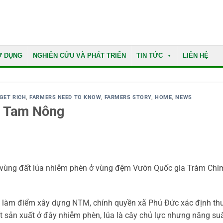
Ử DỤNG
NGHIÊN CỨU VÀ PHÁT TRIỂN
TIN TỨC
LIÊN HỆ
GET RICH
,
FARMERS NEED TO KNOW
,
FARMERS STORY
,
HOME
,
NEWS
n Tam Nông
ễ vùng đất lúa nhiễm phèn ở vùng đệm Vườn Quốc gia Tràm Chi
 làm điểm xây dựng NTM, chính quyền xã Phú Đức xác định th
ất sản xuất ở đây nhiễm phèn, lúa là cây chủ lực nhưng năng su