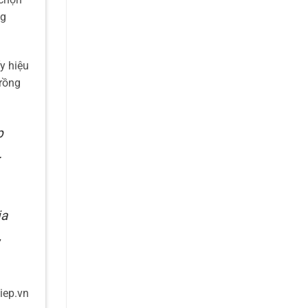
ng
y hiệu
trồng
p
…
ịa
,
iep.vn