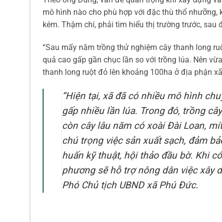
mô hình nào cho phù hợp với đặc thù thổ nhưỡng, k
kém. Thậm chí, phải tìm hiểu thị trường trước, sau 
“Sau mấy năm trồng thử nghiệm cây thanh long ruột
quả cao gấp gần chục lần so với trồng lúa. Nên vừ
thanh long ruột đỏ lên khoảng 100ha ở địa phận x
“Hiện tại, xã đã có nhiều mô hình chu
gấp nhiều lần lúa. Trong đó, trồng câ
còn cây lâu năm có xoài Đài Loan, mí
chú trọng việc sản xuất sạch, đảm b
huấn kỹ thuật, hội thảo đầu bờ. Khi c
phương sẽ hỗ trợ nông dân việc xây 
Phó Chủ tịch UBND xã Phú Đức.