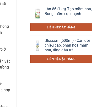
 trái
Lân 86 (1kg) Tạo mầm hoa,
Bung mầm cực mạnh
không
LIÊN HỆ ĐẶT HÀNG
an
Blossom (500ml) - Cân đối
chiều cao, phân hóa mầm
ợp ở
hoa, tăng đậu trái
à
LIÊN HỆ ĐẶT HÀNG
ẫn vật
 trồng
ến
ng hợp
 chọn