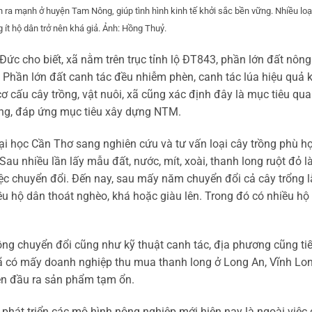
 ra mạnh ở huyện Tam Nông, giúp tình hình kinh tế khởi sắc bền vững. Nhiều loại
g ít hộ dân trở nên khá giả. Ảnh: Hồng Thuỷ.
c cho biết, xã nằm trên trục tỉnh lộ ĐT843, phần lớn đất nông
Phần lớn đất canh tác đều nhiễm phèn, canh tác lúa hiệu quả 
cơ cấu cây trồng, vật nuôi, xã cũng xác định đây là mục tiêu qu
ững, đáp ứng mục tiêu xây dựng NTM.
i học Cần Thơ sang nghiên cứu và tư vấn loại cây trồng phù h
au nhiều lần lấy mẫu đất, nước, mít, xoài, thanh long ruột đỏ l
ệc chuyển đổi. Đến nay, sau mấy năm chuyển đổi cả cây trổng l
ều hộ dân thoát nghèo, khá hoặc giàu lên. Trong đó có nhiều hộ
ồng chuyển đổi cũng như kỹ thuật canh tác, địa phương cũng ti
 đã có mấy doanh nghiệp thu mua thanh long ở Long An, Vĩnh Lo
nên đầu ra sản phẩm tạm ổn.
phát triển các mô hình nông nghiệp mới hiện nay là ngoài việc