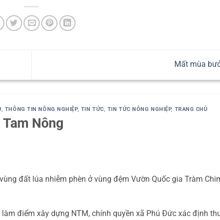
Mất mùa bư
U
,
THÔNG TIN NÔNG NGHIỆP
,
TIN TỨC
,
TIN TỨC NÔNG NGHIỆP
,
TRANG CHỦ
n Tam Nông
ễ vùng đất lúa nhiễm phèn ở vùng đệm Vườn Quốc gia Tràm Chi
 làm điểm xây dựng NTM, chính quyền xã Phú Đức xác định th