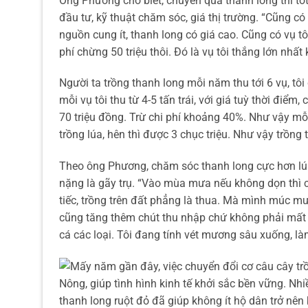
Ông Phương cho biết, chuyển qua thanh long thì tốt
đầu tư, kỹ thuật chăm sóc, giá thị trường. “Cũng có 
nguồn cung ít, thanh long có giá cao. Cũng có vụ tô
phí chừng 50 triệu thôi. Đó là vụ tôi thắng lớn nhất
Người ta trồng thanh long mỗi năm thu tới 6 vụ, tôi
mỗi vụ tôi thu từ 4-5 tấn trái, với giá tuỳ thời điể
70 triệu đồng. Trừ chi phí khoảng 40%. Như vậy mỗ
trồng lúa, hên thì được 3 chục triệu. Như vậy trồn
Theo ông Phương, chăm sóc thanh long cực hơn lúa.
nặng là gãy trụ. “Vào mùa mưa nếu không dọn thì 
tiếc, trồng trên đất phẳng là thua. Mà mình múc mươ
cũng tăng thêm chút thu nhập chứ không phải mất 
cá các loại. Tôi đang tính vét mương sâu xuống, là