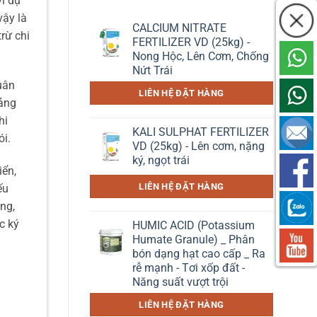
ví dụ
vậy là
CALCIUM NITRATE
trừ chi
FERTILIZER VD (25kg) -
Nong Hộc, Lên Cơm, Chống
Nứt Trái
uân
LIÊN HỆ ĐẶT HÀNG
oảng
hi
KALI SULPHAT FERTILIZER
ói.
VD (25kg) - Lên cơm, nặng
ký, ngọt trái
iển,
LIÊN HỆ ĐẶT HÀNG
ếu
ng,
c ký
HUMIC ACID (Potassium
Humate Granule) _ Phân
bón dạng hạt cao cấp _ Ra
rễ mạnh - Tơi xốp đất -
Năng suất vượt trội
LIÊN HỆ ĐẶT HÀNG