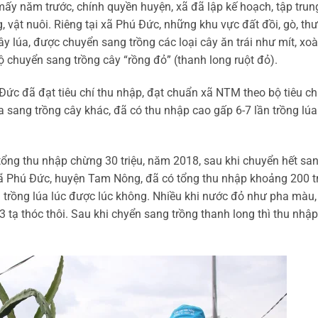
 mấy năm trước, chính quyền huyện, xã đã lập kế hoạch, tập trun
, vật nuôi. Riêng tại xã Phú Đức, những khu vực đất đồi, gò, th
ây lúa, được chuyển sang trồng các loại cây ăn trái như mít, xoà
 chuyển sang trồng cây “rồng đỏ” (thanh long ruột đỏ).
Đức đã đạt tiêu chí thu nhập, đạt chuẩn xã NTM theo bộ tiêu ch
a sang trồng cây khác, đã có thu nhập cao gấp 6-7 lần trồng lúa
tổng thu nhập chừng 30 triệu, năm 2018, sau khi chuyển hết sa
xã Phú Đức, huyện Tam Nông, đã có tổng thu nhập khoảng 200 t
trồng lúa lúc được lúc không. Nhiều khi nước đỏ như pha màu,
 tạ thóc thôi. Sau khi chyển sang trồng thanh long thì thu nhậ