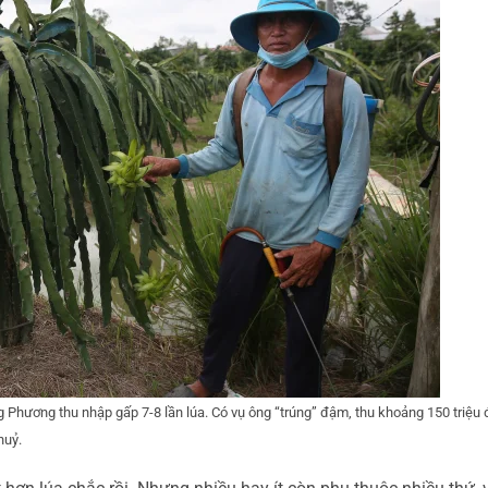
g Phương thu nhập gấp 7-8 lần lúa. Có vụ ông “trúng” đậm, thu khoảng 150 triệu
huỷ.