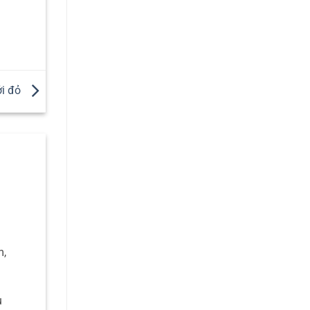
ởi đỏ
m,
u