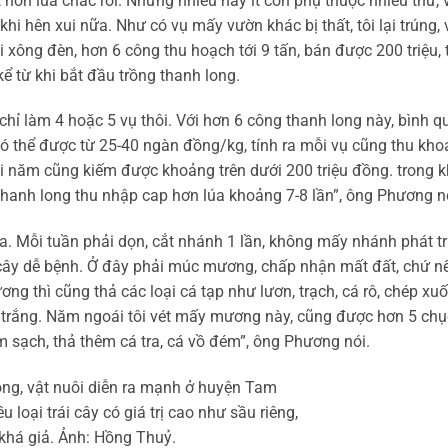
 hơn lúa chắc rồi. Nhưng nhiều hay ít còn phụ thuộc nhiều thứ, 
khi hên xui nữa. Như có vụ mấy vườn khác bị thất, tôi lại trúng, 
i xông đèn, hơn 6 công thu hoạch tới 9 tấn, bán được 200 triệu, 
 kể từ khi bắt đầu trồng thanh long.
 chỉ làm 4 hoặc 5 vụ thôi. Với hơn 6 công thanh long này, bình q
m, có thể được từ 25-40 ngàn đồng/kg, tính ra mỗi vụ cũng thu kh
i năm cũng kiếm được khoảng trên dưới 200 triệu đồng. trong k
g thanh long thu nhập cap hơn lúa khoảng 7-8 lần”, ông Phương n
 Mỗi tuần phải dọn, cắt nhánh 1 lần, không mấy nhánh phát tr
cây dễ bệnh. Ở đây phải múc mương, chấp nhận mất đất, chứ n
ng thì cũng thả các loại cá tạp như lươn, trạch, cá rô, chép xuố
trắng. Năm ngoái tôi vét mấy mương này, cũng được hơn 5 chụ
m sạch, thả thêm cá tra, cá vồ đém”, ông Phương nói.