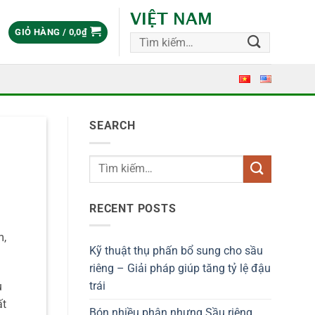
VIỆT NAM
GIỎ HÀNG /
0,0
₫
Tìm
kiếm:
SEARCH
RECENT POSTS
m,
Kỹ thuật thụ phấn bổ sung cho sầu
riêng – Giải pháp giúp tăng tỷ lệ đậu
trái
u
ất
Bón nhiều phân nhưng Sầu riêng