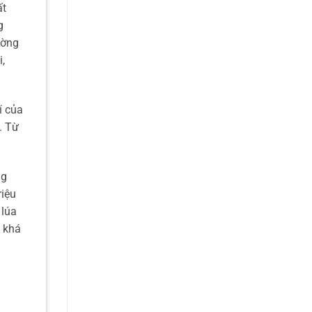
ất
g
ường
i,
í của
. Từ
ng
riệu
 lúa
p khá