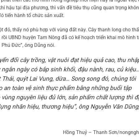
hí hậu tại địa phương, thì vấn đề tiêu thụ cũng quan trọng khô
đó tiến hành tổ chức sản xuất.
 đỏ, thấy nó phù hợp với vùng đất này. Cây thanh long cho thấ
a rồi UBND huyện Tam Nông đã có kế hoạch triển khai mô hình 
ã Phú Đức”, ông Dũng nói.
yển đổi cây trồng, vật nuôi đạt hiệu quả cao, thu nhậ
y ngắn ngày có bắp sinh khối, đậu nành, rau, củ kiệu
t Thái, quýt Lai Vung, dừa… Song song đó, chúng tôi
ảo an toàn vệ sinh thực phẩm bằng những buổi tập
ó vùng nguyên liệu đủ lớn, sản phẩm chất lượng thì đ
dựng nhãn hiệu, thương hiệu”, ông Nguyễn Văn Dũng
Hồng Thuỷ – Thanh Sơn/nongngh