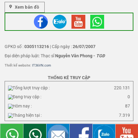
Xem bản đồ
GPKD số :
0305113216
| Cấp ngày :
26/07/2007
Đại diện pháp luật: Thạc sĩ
Nguyễn Văn Phong
-
TGĐ
Thiết kế website:
IT36VN.com
THỐNG KÊ TRUY CẬP
Tổng lượt truy cập :
220.131
Đang truy cập :
0
Hôm nay :
87
Tháng hiện tại :
7.319
Terms of use
Privacy Policy
Sitemap