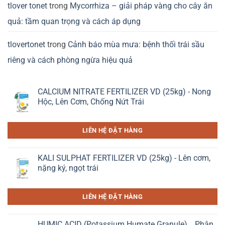
tlover tonet
trong
Mycorrhiza – giải pháp vàng cho cây ăn
quả: tầm quan trọng và cách áp dụng
tlovertonet
trong
Cảnh báo mùa mưa: bệnh thối trái sầu
riêng và cách phòng ngừa hiệu quả
CALCIUM NITRATE FERTILIZER VD (25kg) - Nong
Hộc, Lên Cơm, Chống Nứt Trái
LIÊN HỆ ĐẶT HÀNG
KALI SULPHAT FERTILIZER VD (25kg) - Lên cơm,
nặng ký, ngọt trái
LIÊN HỆ ĐẶT HÀNG
HUMIC ACID (Potassium Humate Granule) _ Phân