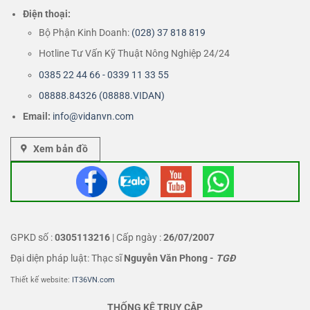
Điện thoại:
Bộ Phận Kinh Doanh:
(028) 37 818 819
Hotline Tư Vấn Kỹ Thuật Nông Nghiệp 24/24
0385 22 44 66 - 0339 11 33 55
08888.84326 (08888.VIDAN)
Email:
info@vidanvn.
com
Xem bản đồ
GPKD số :
0305113216
| Cấp ngày :
26/07/2007
Đại diện pháp luật: Thạc sĩ
Nguyễn Văn Phong
-
TGĐ
Thiết kế website:
IT36VN.com
THỐNG KÊ TRUY CẬP