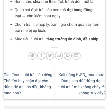
Bón phân:
chia nhỏ
theo đợt, tránh dồn một lần.
Quan sát đọt: trái còn non mà
đọt bung đồng
loạt
→ cần kiểm soát ngay.
Chùm trái: tỉa hợp lý, tránh giữ chùm quá dày làm
trái nhỏ bị ép lệch.
Mục tiêu nuôi trái:
tăng trưởng ổn định, đều nhịp
.
Giai đoạn nuôi trái sầu riêng:
Kali trắng K₂SO₄ mùa mưa:
Thả đọt hay chặn đọt cho
Dùng sao để “đứng đọt –
đúng để trái lớn đều, không
nuôi trái” mà không cháy rễ,
rụng non?
không suy cây?