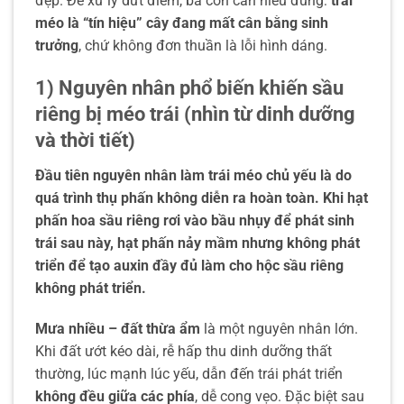
đẹp. Để xử lý dứt điểm, bà con cần hiểu đúng:
trái
méo là “tín hiệu” cây đang mất cân bằng sinh
trưởng
, chứ không đơn thuần là lỗi hình dáng.
1) Nguyên nhân phổ biến khiến sầu
riêng bị méo trái (nhìn từ dinh dưỡng
và thời tiết)
Đầu
tiên nguyên nhân làm trái méo chủ yếu là do
quá trình thụ phấn không diễn ra hoàn toàn. Khi hạt
phấn hoa sầu riêng rơi vào bầu nhụy để phát sinh
trái sau này, hạt phấn nảy mầm nhưng không phát
triển để tạo auxin đầy đủ làm cho hộc sầu riêng
không phát triển.
Mưa nhiều – đất thừa ẩm
là một nguyên nhân lớn.
Khi đất ướt kéo dài, rễ hấp thu dinh dưỡng thất
thường, lúc mạnh lúc yếu, dẫn đến trái phát triển
không đều giữa các phía
, dễ cong vẹo. Đặc biệt sau