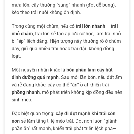
mưa lớn, cây thường “sung” nhanh (đọt dễ bung),
kéo theo trái nuôi không ổn định.
Trong cùng một chùm, nếu có
trái lớn nhanh – trái
nhỏ chậm
, trái lớn sẽ tạo áp lực cơ học, làm trái nhỏ
bị “ép” lệch dáng. Hiện tượng này thường rõ ở chùm
dày, giữ quá nhiều trái hoặc trái đậu không đồng
loạt.
Một nguyên nhân khác là
bón phân làm cây hút
dinh dưỡng quá mạnh
. Sau mỗi lần bón, nếu đất ẩm
và rễ đang khỏe, cây có thể “ăn” ồ ạt khiến trái
phồng nhanh
, mô phát triển không kịp đồng đều nên
sinh méo.
Đặc biệt quan trọng:
cây đi đọt mạnh khi trái còn
non
sẽ làm tăng tỉ lệ méo trái. Đọt non luôn “giành
phần ăn” rất mạnh, khiến trái phát triển lệch pha—