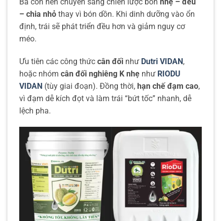
Bà con nên chuyển sang chiến lược bón
nhẹ – đều
– chia nhỏ
thay vì bón dồn. Khi dinh dưỡng vào ổn
định, trái sẽ phát triển đều hơn và giảm nguy cơ
méo.
Ưu tiên các công thức
cân đối
như
Dutri
VIDAN
,
hoặc nhóm
cân đối nghiêng K nhẹ
như
RIODU
VIDAN
(tùy giai đoạn). Đồng thời,
hạn chế đạm cao
,
vì đạm dễ kích đọt và làm trái “bứt tốc” nhanh, dễ
lệch pha.