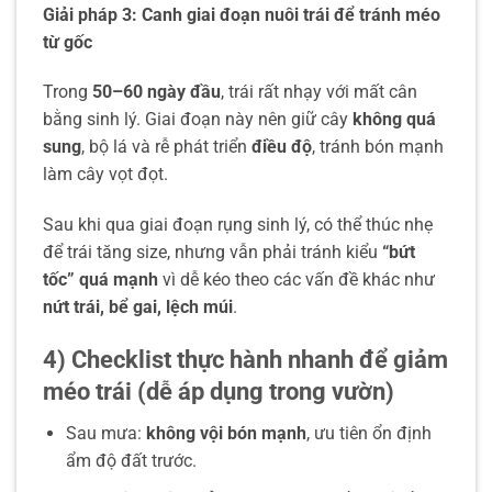
Giải pháp 3: Canh giai đoạn nuôi trái để tránh méo
từ gốc
Trong
50–60 ngày đầu
, trái rất nhạy với mất cân
bằng sinh lý. Giai đoạn này nên giữ cây
không quá
sung
, bộ lá và rễ phát triển
điều độ
, tránh bón mạnh
làm cây vọt đọt.
Sau khi qua giai đoạn rụng sinh lý, có thể thúc nhẹ
để trái tăng size, nhưng vẫn phải tránh kiểu
“bứt
tốc” quá mạnh
vì dễ kéo theo các vấn đề khác như
nứt trái, bể gai, lệch múi
.
4) Checklist thực hành nhanh để giảm
méo trái (dễ áp dụng trong vườn)
Sau mưa:
không vội bón mạnh
, ưu tiên ổn định
ẩm độ đất trước.