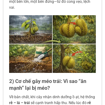
một bên lớn, một bên đứng—từ đó cong vẹo, lệch
vai.
2) Cơ chế gây méo trái: Vì sao “ăn
mạnh” lại bị méo?
Về bản chất, khi cây nhận dinh dưỡng ồ ạt, hệ thống
rễ – lá – trái
sẽ cạnh tranh hấp thu. Nếu lúc đó
rễ