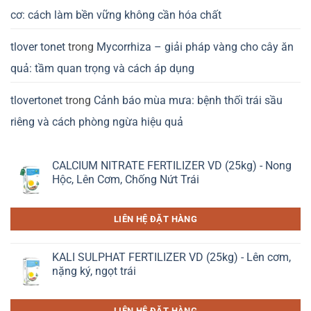
cơ: cách làm bền vững không cần hóa chất
tlover tonet
trong
Mycorrhiza – giải pháp vàng cho cây ăn
quả: tầm quan trọng và cách áp dụng
tlovertonet
trong
Cảnh báo mùa mưa: bệnh thối trái sầu
riêng và cách phòng ngừa hiệu quả
CALCIUM NITRATE FERTILIZER VD (25kg) - Nong
Hộc, Lên Cơm, Chống Nứt Trái
LIÊN HỆ ĐẶT HÀNG
KALI SULPHAT FERTILIZER VD (25kg) - Lên cơm,
nặng ký, ngọt trái
LIÊN HỆ ĐẶT HÀNG