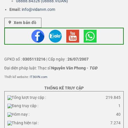
08888.84326 (08888.VIDAN)
Email:
info@vidanvn.
com
Xem bản đồ
GPKD số :
0305113216
| Cấp ngày :
26/07/2007
Đại diện pháp luật: Thạc sĩ
Nguyễn Văn Phong
-
TGĐ
Thiết kế website:
IT36VN.com
THỐNG KÊ TRUY CẬP
Tổng lượt truy cập :
219.845
Đang truy cập :
1
Hôm nay :
40
Tháng hiện tại :
7.274