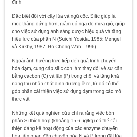
định.
Đặc biệt đối với cây lúa và ngũ cốc, Silic giúp lá
mọc thẳng đứng hơn, giảm đổ ngã do mưa gió, giúp
cho việc sử dụng ánh sáng được hiệu quả và tăng
hiệu lực của phân N (Suichi Yosida, 1985; Mengel
và Kirkby, 1987; Ho Chong Wah, 1996).
Ngoài ảnh hưởng trực tiếp đến quá trình chuyển
hóa đạm, cung cấp silic còn làm thay đổi về sự cân
bằng cacbon (C) và lân (P) trong chồi và tăng khả
năng thu nhận chất dinh dưỡng ở rễ, từ đó có thể
góp phần cải thiện việc sử dụng đạm trong các mô
thực vật.
Những kết quả nghiên cứu chỉ ra rằng việc bón
phân Si thích hợp (khoảng 15,6 μg/kg) có thể cải
thiện đáng kể hoạt động của các enzyme chuyển
hóa liên quan đến chuyển hóa N và P trong đất lúa,