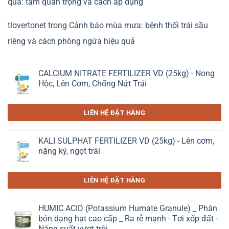
quả: tầm quan trọng và cách áp dụng
tlovertonet
trong
Cảnh báo mùa mưa: bệnh thối trái sầu
riêng và cách phòng ngừa hiệu quả
CALCIUM NITRATE FERTILIZER VD (25kg) - Nong
Hộc, Lên Cơm, Chống Nứt Trái
LIÊN HỆ ĐẶT HÀNG
KALI SULPHAT FERTILIZER VD (25kg) - Lên cơm,
nặng ký, ngọt trái
LIÊN HỆ ĐẶT HÀNG
HUMIC ACID (Potassium Humate Granule) _ Phân
bón dạng hạt cao cấp _ Ra rễ mạnh - Tơi xốp đất -
Năng suất vượt trội