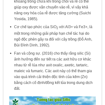
khoảng trống chứa khí trong chồi và rễ có thể
giúp oxy được vận chuyển vào rễ, vì vậy khả
năng oxy hóa của rễ được tăng cường (Suichi
Yosida, 1985).
Cơ chế tạo phức của SiO
với Al3+ và Fe3+, là
2
một trong những giải pháp hạn chế tác hại do
ngộ độc phèn gây ra đối với cây trồng (Đỗ Anh,
Bùi Đình Dinh, 1992).
Fan và cộng sự. (2016) cho thấy rằng silic (Si)
ảnh hưởng đến sự tiết ra các axit hữu cơ khác
nhau từ rễ lúa như axit oxalic, axetic, tartaric,
maleic và fumaric. Các axit này có thể tham gia
vào quá trình cải thiện độc tính của kẽm (Zn)
bằng cách cố định/đồng kết tủa trong dung dịch
đất.