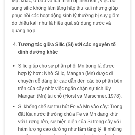
Mặt khác, ở bắp và lúa miến bị thiếu kali, việc bổ
sung silic không làm tăng hấp thu kali nhưng giúp
phục hồi các hoạt động sinh lý thường bị suy giảm
do thiếu kali như là hiệu quả sử dụng nước và
quang hợp.
Tương tác giữa Silic (Si) với các nguyên tố
dinh dưỡng khác
Silic giúp cho sự phân phối Mn trong lá được
hợp lý hơn: Nhờ Silic, Mangan (Mn) được di
chuyển dễ dàng từ các dẫn đến các bộ phận bên
trên của cây nhờ việc ngăn chặn sự tích lũy
Mangan (Mn) tại chỗ (Horst và Marschner, 1978).
Si khống chế sự thu hút Fe và Mn vào cây: Trong
đất lúa nước thường chứa Fe và Mn dạng khử
với lượng lớn, sự hiện diện của Si trong cây với
hàm lượng cao dường như làm tăng tỷ lệ những