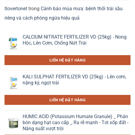
tlovertonet
trong
Cảnh báo mùa mưa: bệnh thối trái sầu
riêng và cách phòng ngừa hiệu quả
CALCIUM NITRATE FERTILIZER VD (25kg) - Nong
Hộc, Lên Cơm, Chống Nứt Trái
LIÊN HỆ ĐẶT HÀNG
KALI SULPHAT FERTILIZER VD (25kg) - Lên cơm,
nặng ký, ngọt trái
LIÊN HỆ ĐẶT HÀNG
HUMIC ACID (Potassium Humate Granule) _ Phân
bón dạng hạt cao cấp _ Ra rễ mạnh - Tơi xốp đất -
Năng suất vượt trội