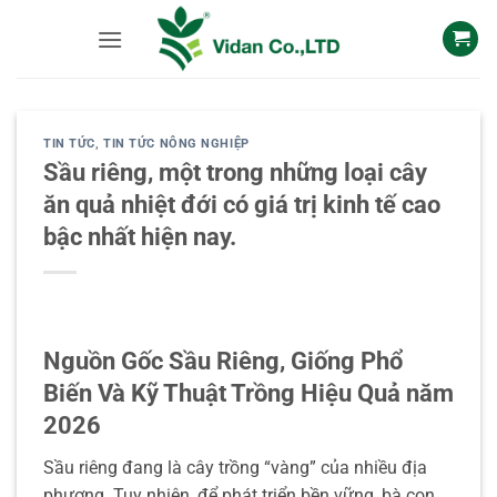
Skip
to
content
TIN TỨC
,
TIN TỨC NÔNG NGHIỆP
Sầu riêng, một trong những loại cây
ăn quả nhiệt đới có giá trị kinh tế cao
bậc nhất hiện nay.
Nguồn Gốc Sầu Riêng, Giống Phổ
Biến Và Kỹ Thuật Trồng Hiệu Quả năm
2026
Sầu riêng đang là cây trồng “vàng” của nhiều địa
phương. Tuy nhiên, để phát triển bền vững, bà con