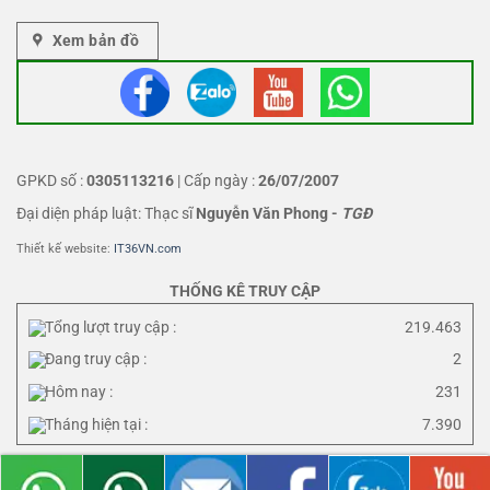
Xem bản đồ
GPKD số :
0305113216
| Cấp ngày :
26/07/2007
Đại diện pháp luật: Thạc sĩ
Nguyễn Văn Phong
-
TGĐ
Thiết kế website:
IT36VN.com
THỐNG KÊ TRUY CẬP
Tổng lượt truy cập :
219.463
Đang truy cập :
2
Hôm nay :
231
Tháng hiện tại :
7.390
Terms of use
Privacy Policy
Sitemap