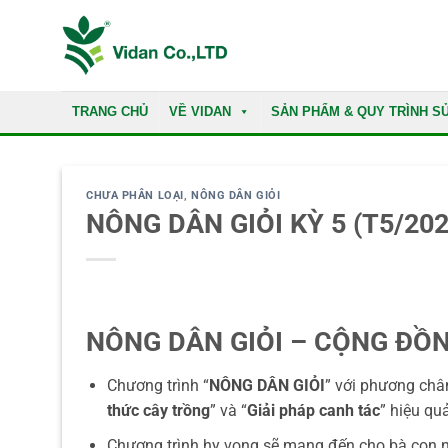
Skip
to
content
TRANG CHỦ
VỀ VIDAN
SẢN PHẨM & QUY TRÌNH S
CHƯA PHÂN LOẠI
,
NÔNG DÂN GIỎI
NÔNG DÂN GIỎI KỲ 5 (T5/2024)
NÔNG DÂN GIỎI
– CỘNG ĐỒN
Chương trình “
NÔNG DÂN GIỎI
” với phương châ
thức cây trồng
” và “
Giải pháp canh tác
” hiệu quả
Chương trình hy vọng sẽ mang đến cho bà con nô