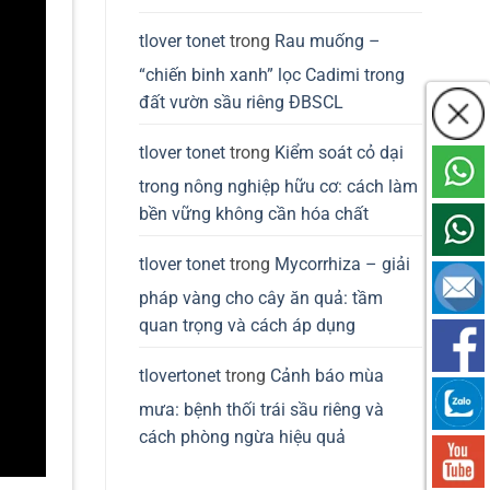
tlover tonet
trong
Rau muống –
“chiến binh xanh” lọc Cadimi trong
đất vườn sầu riêng ĐBSCL
tlover tonet
trong
Kiểm soát cỏ dại
trong nông nghiệp hữu cơ: cách làm
bền vững không cần hóa chất
tlover tonet
trong
Mycorrhiza – giải
pháp vàng cho cây ăn quả: tầm
quan trọng và cách áp dụng
tlovertonet
trong
Cảnh báo mùa
mưa: bệnh thối trái sầu riêng và
cách phòng ngừa hiệu quả