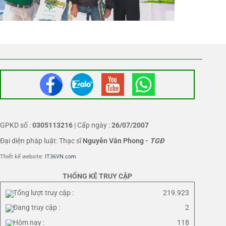
GPKD số :
0305113216
| Cấp ngày :
26/07/2007
Đại diện pháp luật: Thạc sĩ
Nguyễn Văn Phong
-
TGĐ
Thiết kế website:
IT36VN.com
THỐNG KÊ TRUY CẬP
Tổng lượt truy cập :
219.923
Đang truy cập :
2
Hôm nay :
118