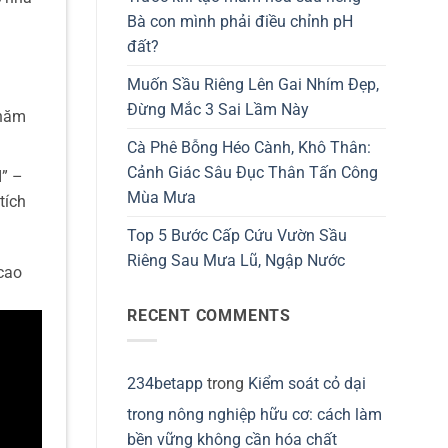
Bà con mình phải điều chỉnh pH
đất?
Muốn Sầu Riêng Lên Gai Nhím Đẹp,
Đừng Mắc 3 Sai Lầm Này
chăm
Cà Phê Bỗng Héo Cành, Khô Thân:
Cảnh Giác Sâu Đục Thân Tấn Công
I” –
Mùa Mưa
tích
Top 5 Bước Cấp Cứu Vườn Sầu
Riêng Sau Mưa Lũ, Ngập Nước
 cao
RECENT COMMENTS
234betapp
trong
Kiểm soát cỏ dại
trong nông nghiệp hữu cơ: cách làm
bền vững không cần hóa chất