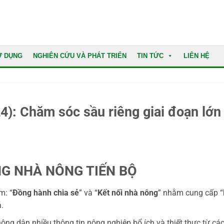
Ử DỤNG
NGHIÊN CỨU VÀ PHÁT TRIỂN
TIN TỨC
LIÊN HỆ
: Chăm sóc sầu riêng giai đoạn lớn 
G NHÀ NÔNG TIẾN BỘ
m: “
Đồng hành chia sẻ
” và “
Kết nối nhà nông
” nhằm cung cấp “
.
ng dân nhiều thông tin nông nghiệp bổ ích và thiết thực từ cá