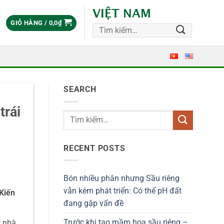
VIỆT NAM
GIỎ HÀNG /
0,0
₫
Tìm
kiếm:
SEARCH
trái
RECENT POSTS
Bón nhiều phân nhưng Sầu riêng
vẫn kém phát triển: Có thể pH đất
Kiến
đang gặp vấn đề
Trước khi tạo mầm hoa sầu riêng –
c nhà