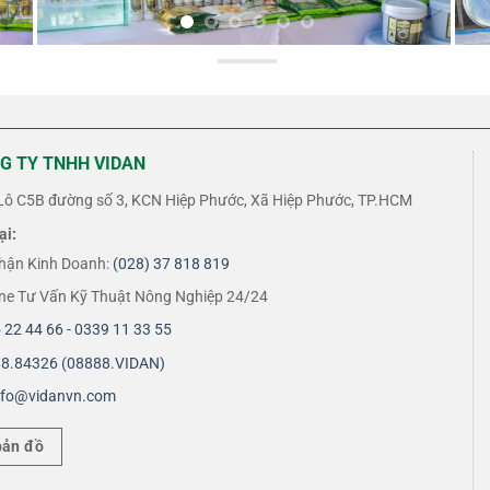
G TY TNHH VIDAN
ô C5B đường số 3, KCN Hiệp Phước, Xã Hiệp Phước, TP.HCM
ại:
hận Kinh Doanh:
(028) 37 818 819
ine Tư Vấn Kỹ Thuật Nông Nghiệp 24/24
 22 44 66 - 0339 11 33 55
8.84326 (08888.VIDAN)
nfo@vidanvn.
com
bản đồ