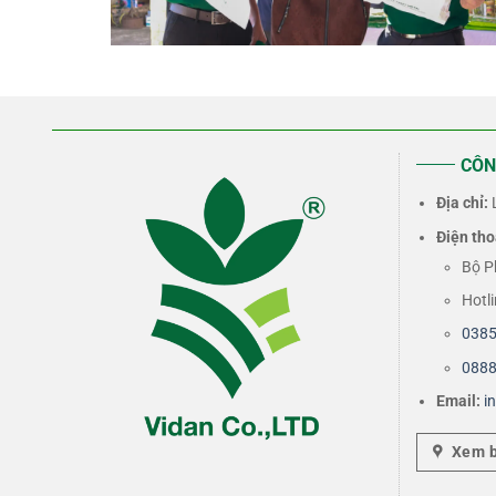
CÔN
Địa chỉ:
L
Điện tho
Bộ P
Hotl
0385
0888
Email:
i
Xem 