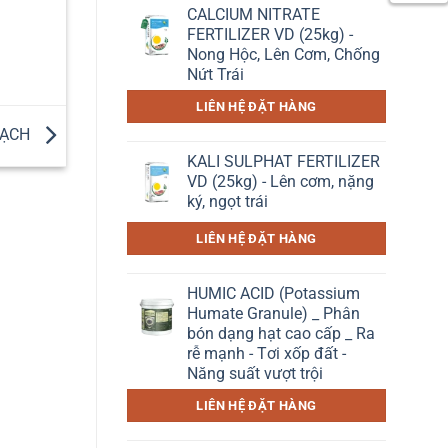
CALCIUM NITRATE
FERTILIZER VD (25kg) -
Nong Hộc, Lên Cơm, Chống
Nứt Trái
LIÊN HỆ ĐẶT HÀNG
OẠCH
KALI SULPHAT FERTILIZER
VD (25kg) - Lên cơm, nặng
ký, ngọt trái
LIÊN HỆ ĐẶT HÀNG
HUMIC ACID (Potassium
Humate Granule) _ Phân
bón dạng hạt cao cấp _ Ra
rễ mạnh - Tơi xốp đất -
Năng suất vượt trội
LIÊN HỆ ĐẶT HÀNG