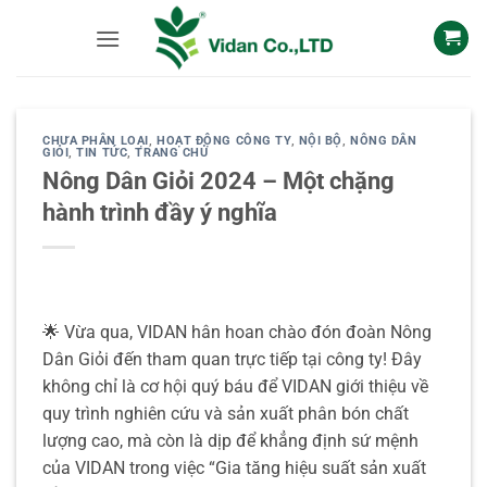
Skip
to
content
CHƯA PHÂN LOẠI
,
HOẠT ĐỘNG CÔNG TY
,
NỘI BỘ
,
NÔNG DÂN
GIỎI
,
TIN TỨC
,
TRANG CHỦ
Nông Dân Giỏi 2024 – Một chặng
hành trình đầy ý nghĩa
🌟 Vừa qua, VIDAN hân hoan chào đón đoàn Nông
Dân Giỏi đến tham quan trực tiếp tại công ty! Đây
không chỉ là cơ hội quý báu để VIDAN giới thiệu về
quy trình nghiên cứu và sản xuất phân bón chất
lượng cao, mà còn là dịp để khẳng định sứ mệnh
của VIDAN trong việc “Gia tăng hiệu suất sản xuất