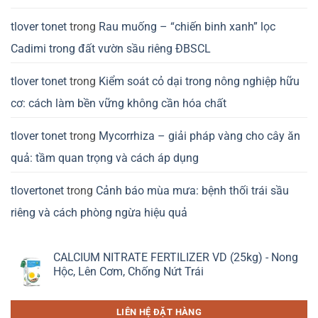
tlover tonet
trong
Rau muống – “chiến binh xanh” lọc
Cadimi trong đất vườn sầu riêng ĐBSCL
tlover tonet
trong
Kiểm soát cỏ dại trong nông nghiệp hữu
cơ: cách làm bền vững không cần hóa chất
tlover tonet
trong
Mycorrhiza – giải pháp vàng cho cây ăn
quả: tầm quan trọng và cách áp dụng
tlovertonet
trong
Cảnh báo mùa mưa: bệnh thối trái sầu
riêng và cách phòng ngừa hiệu quả
CALCIUM NITRATE FERTILIZER VD (25kg) - Nong
Hộc, Lên Cơm, Chống Nứt Trái
LIÊN HỆ ĐẶT HÀNG