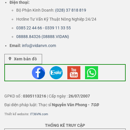
Điện thoại:
Bộ Phận Kinh Doanh:
(028) 37 818 819
Hotline Tư Vấn Kỹ Thuật Nông Nghiệp 24/24
0385 22 44 66 - 0339 11 33 55
08888.84326 (08888.VIDAN)
Email:
info@vidanvn.
com
Xem bản đồ
GPKD số :
0305113216
| Cấp ngày :
26/07/2007
Đại diện pháp luật: Thạc sĩ
Nguyễn Văn Phong
-
TGĐ
Thiết kế website:
IT36VN.com
THỐNG KÊ TRUY CẬP