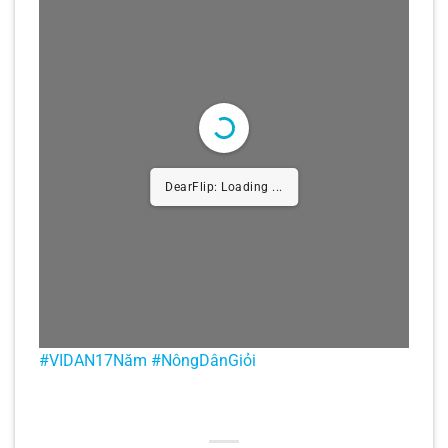
DearFlip: Loading ...
#VIDAN17Năm #NôngDânGiỏi