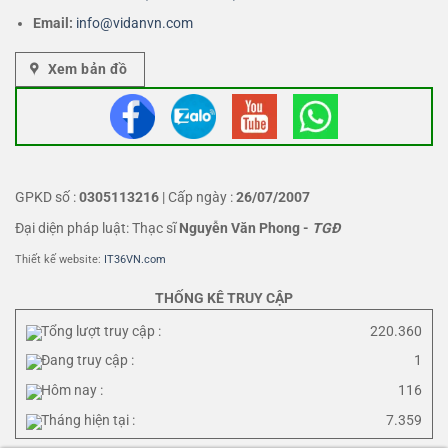
Email:
info@vidanvn.
com
Xem bản đồ
GPKD số :
0305113216
| Cấp ngày :
26/07/2007
Đại diện pháp luật: Thạc sĩ
Nguyễn Văn Phong
-
TGĐ
Thiết kế website:
IT36VN.com
THỐNG KÊ TRUY CẬP
Tổng lượt truy cập :
220.360
Đang truy cập :
1
Hôm nay :
116
Tháng hiện tại :
7.359