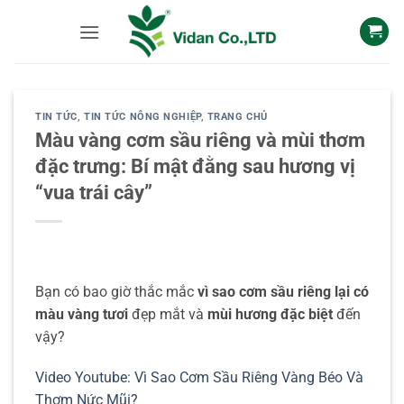
Skip
to
content
TIN TỨC
,
TIN TỨC NÔNG NGHIỆP
,
TRANG CHỦ
Màu vàng cơm sầu riêng và mùi thơm
đặc trưng: Bí mật đằng sau hương vị
“vua trái cây”
Bạn có bao giờ thắc mắc
vì sao cơm sầu riêng lại có
màu vàng tươi
đẹp mắt và
mùi hương đặc biệt
đến
vậy?
Video Youtube: Vì Sao Cơm Sầu Riêng Vàng Béo Và
Thơm Nức Mũi?