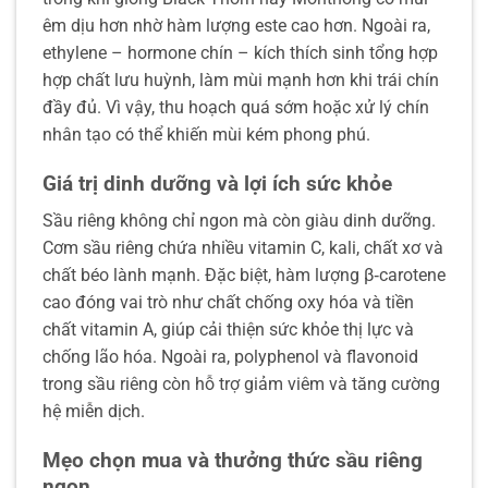
êm dịu hơn nhờ hàm lượng este cao hơn. Ngoài ra,
ethylene – hormone chín – kích thích sinh tổng hợp
hợp chất lưu huỳnh, làm mùi mạnh hơn khi trái chín
đầy đủ. Vì vậy, thu hoạch quá sớm hoặc xử lý chín
nhân tạo có thể khiến mùi kém phong phú.
Giá trị dinh dưỡng và lợi ích sức khỏe
Sầu riêng không chỉ ngon mà còn giàu dinh dưỡng.
Cơm sầu riêng chứa nhiều vitamin C, kali, chất xơ và
chất béo lành mạnh. Đặc biệt, hàm lượng β‑carotene
cao đóng vai trò như chất chống oxy hóa và tiền
chất vitamin A, giúp cải thiện sức khỏe thị lực và
chống lão hóa. Ngoài ra, polyphenol và flavonoid
trong sầu riêng còn hỗ trợ giảm viêm và tăng cường
hệ miễn dịch.
Mẹo chọn mua và thưởng thức sầu riêng
ngon