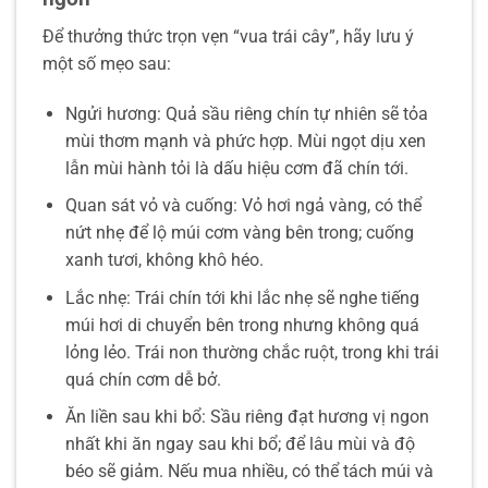
Để thưởng thức trọn vẹn “vua trái cây”, hãy lưu ý
một số mẹo sau:
Ngửi hương: Quả sầu riêng chín tự nhiên sẽ tỏa
mùi thơm mạnh và phức hợp. Mùi ngọt dịu xen
lẫn mùi hành tỏi là dấu hiệu cơm đã chín tới.
Quan sát vỏ và cuống: Vỏ hơi ngả vàng, có thể
nứt nhẹ để lộ múi cơm vàng bên trong; cuống
xanh tươi, không khô héo.
Lắc nhẹ: Trái chín tới khi lắc nhẹ sẽ nghe tiếng
múi hơi di chuyển bên trong nhưng không quá
lỏng lẻo. Trái non thường chắc ruột, trong khi trái
quá chín cơm dễ bở.
Ăn liền sau khi bổ: Sầu riêng đạt hương vị ngon
nhất khi ăn ngay sau khi bổ; để lâu mùi và độ
béo sẽ giảm. Nếu mua nhiều, có thể tách múi và