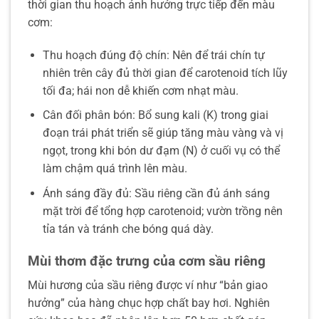
thời gian thu hoạch ảnh hưởng trực tiếp đến màu
cơm:
Thu hoạch đúng độ chín: Nên để trái chín tự
nhiên trên cây đủ thời gian để carotenoid tích lũy
tối đa; hái non dễ khiến cơm nhạt màu.
Cân đối phân bón: Bổ sung kali (K) trong giai
đoạn trái phát triển sẽ giúp tăng màu vàng và vị
ngọt, trong khi bón dư đạm (N) ở cuối vụ có thể
làm chậm quá trình lên màu.
Ánh sáng đầy đủ: Sầu riêng cần đủ ánh sáng
mặt trời để tổng hợp carotenoid; vườn trồng nên
tỉa tán và tránh che bóng quá dày.
Mùi thơm đặc trưng của cơm sầu riêng
Mùi hương của sầu riêng được ví như “bản giao
hưởng” của hàng chục hợp chất bay hơi. Nghiên