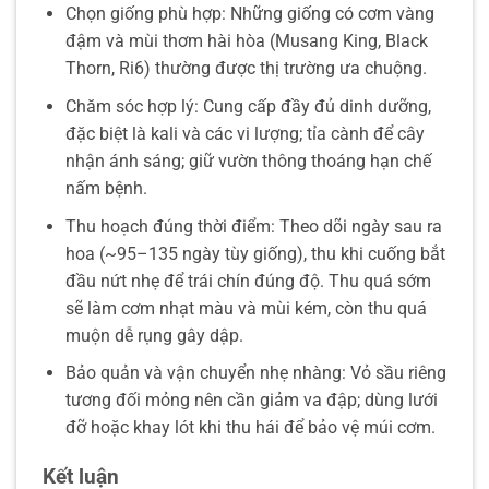
Chọn giống phù hợp: Những giống có cơm vàng
đậm và mùi thơm hài hòa (Musang King, Black
Thorn, Ri6) thường được thị trường ưa chuộng.
Chăm sóc hợp lý: Cung cấp đầy đủ dinh dưỡng,
đặc biệt là kali và các vi lượng; tỉa cành để cây
nhận ánh sáng; giữ vườn thông thoáng hạn chế
nấm bệnh.
Thu hoạch đúng thời điểm: Theo dõi ngày sau ra
hoa (~95–135 ngày tùy giống), thu khi cuống bắt
đầu nứt nhẹ để trái chín đúng độ. Thu quá sớm
sẽ làm cơm nhạt màu và mùi kém, còn thu quá
muộn dễ rụng gây dập.
Bảo quản và vận chuyển nhẹ nhàng: Vỏ sầu riêng
tương đối mỏng nên cần giảm va đập; dùng lưới
đỡ hoặc khay lót khi thu hái để bảo vệ múi cơm.
Kết luận