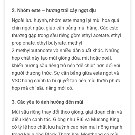
2. Nhóm este – hương trái cây ngọt dịu
Ngoài lưu huỳnh, nhóm este mang lại mùi hoa quả
chín ngọt ngào, giúp cân bằng mùi hăng. Các este
thường gặp trong sầu riêng gồm ethyl acetate, ethyl
propionate, ethyl butyrate, methyl
2‑methylbutanoate và nhiều dẫn xuất khác. Những
hợp chất này tạo mùi giống dứa, mít hoặc xoài,
khiến hương sầu riêng trở nên “dễ chịu” hơn đối với
người thưởng thức. Sự cân bằng giữa este ngọt và
VSC hăng chính là bí quyết tạo nên mùi thơm phức
hợp mà chỉ sầu riêng mới có.
3. Các yếu tố ảnh hưởng đến mùi
Mùi sầu riêng thay đổi theo giống, giai đoạn chín và
điều kiện canh tác. Giống như Ri6 và Musang King
có tỷ lệ hợp chất lưu huỳnh cao nên mùi nồng mạnh,
trong khi giống Black Thorn hay Monthong có mùi