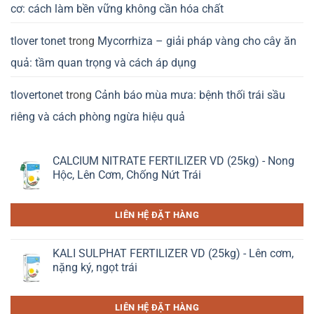
cơ: cách làm bền vững không cần hóa chất
tlover tonet
trong
Mycorrhiza – giải pháp vàng cho cây ăn
quả: tầm quan trọng và cách áp dụng
tlovertonet
trong
Cảnh báo mùa mưa: bệnh thối trái sầu
riêng và cách phòng ngừa hiệu quả
CALCIUM NITRATE FERTILIZER VD (25kg) - Nong
Hộc, Lên Cơm, Chống Nứt Trái
LIÊN HỆ ĐẶT HÀNG
KALI SULPHAT FERTILIZER VD (25kg) - Lên cơm,
nặng ký, ngọt trái
LIÊN HỆ ĐẶT HÀNG