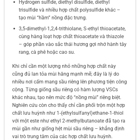
Hydrogen sulfide, diethyl disulfide, diethyl
trisulfide và nhiều hợp chất polysulfide khác –
tạo mùi “hầm” nồng đặc trưng.
3,5-dimethyl‑1,2,4‑trithiolane, S‑ethyl thioacetate,
cùng hàng loạt hợp chất thioacetate và thiazole
– góp phần vào sắc thái hương gợi nhớ hành tây
rang, cà phê hoặc cao su.
Khi chỉ cần một lượng nhỏ những hợp chất này
cũng đủ lan tỏa mùi hăng mạnh mẽ; đây là lý do
nhiều nơi cấm mang sầu riêng lên phương tiện công
cộng. Từng giống sầu riêng có hàm lượng VSCs
khác nhau, tạo nên mức độ “nồng mùi” riêng biệt.
Nghiên cứu còn cho thấy chỉ cần phối trộn một hợp
chất lưu huỳnh như 1‑(ethylsulfanyl)ethane‑1‑thiol
với một este như ethyl 2‑methylbutanoate đã tạo ra
mùi gần như giống hệt mùi sầu riêng – khẳng định
vai trò trung tâm của các hợp chất lưu huỳnh.