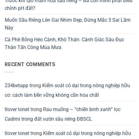
Trước khi tạo mầm hoa sầu riêng – Bà con mình phải điều
chỉnh pH đất?
Muốn Sầu Riêng Lên Gai Nhím Đẹp, Đừng Mắc 3 Sai Lầm
Này
Cà Phê Bỗng Héo Cành, Khô Thân: Cảnh Giác Sâu Đục
Thân Tấn Công Mùa Mưa
RECENT COMMENTS
234betapp
trong
Kiểm soát cỏ dại trong nông nghiệp hữu
cơ: cách làm bền vững không cần hóa chất
tlover tonet
trong
Rau muống – “chiến binh xanh” lọc
Cadimi trong đất vườn sầu riêng ĐBSCL
tlover tonet
trong
Kiểm soát cỏ dại trong nông nghiệp hữu