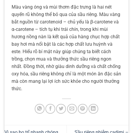
Màu vàng óng và mùi thơm đặc trưng là hai nét
quyến rũ không thể bỏ qua của sầu riêng. Màu vàng
bắt nguồn từ carotenoid – chủ yếu là β‑carotene và
α‑carotene – tích tụ khi trái chín, trong khi mùi
hương nồng nàn là kết quả của hàng chục hợp chất
bay hơi mà nổi bật là các hợp chất lưu huỳnh và
este. Hiểu rõ bí mật này giúp chúng ta biết cách
trồng, chọn mua và thưởng thức sầu riêng ngon
nhất. Đồng thời, nhờ giàu dinh dưỡng và chất chống
oxy hóa, sầu riêng không chỉ là một món ăn đặc sản
mà còn mang lại lợi ích sức khỏe cho người thưởng
thức.
Vì sao bọ trĩ nhanh chóng
Sầu riêng nhiễm cadimi –