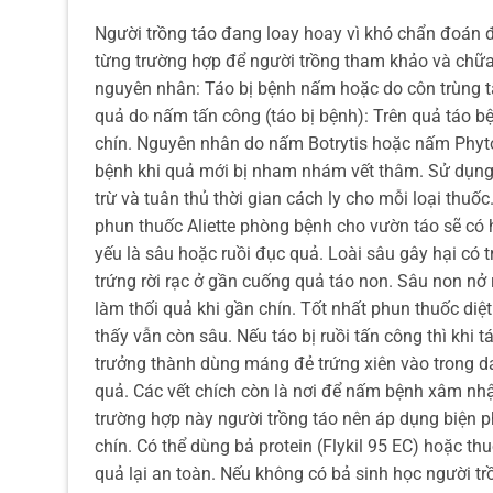
Người trồng táo đang loay hoay vì khó chẩn đoán 
từng trường hợp để người trồng tham khảo và chữa t
nguyên nhân: Táo bị bệnh nấm hoặc do côn trùng 
quả do nấm tấn công (táo bị bệnh): Trên quả táo b
chín. Nguyên nhân do nấm Botrytis hoặc nấm Phyto
bệnh khi quả mới bị nham nhám vết thâm. Sử dụng 
trừ và tuân thủ thời gian cách ly cho mỗi loại thu
phun thuốc Aliette phòng bệnh cho vườn táo sẽ có 
yếu là sâu hoặc ruồi đục quả. Loài sâu gây hại c
trứng rời rạc ở gần cuống quả táo non. Sâu non nở
làm thối quả khi gần chín. Tốt nhất phun thuốc diệ
thấy vẫn còn sâu. Nếu táo bị ruồi tấn công thì khi 
trưởng thành dùng máng đẻ trứng xiên vào trong da
quả. Các vết chích còn là nơi để nấm bệnh xâm nhậ
trường hợp này người trồng táo nên áp dụng biện p
chín. Có thể dùng bả protein (Flykil 95 EC) hoặc t
quả lại an toàn. Nếu không có bả sinh học người tr