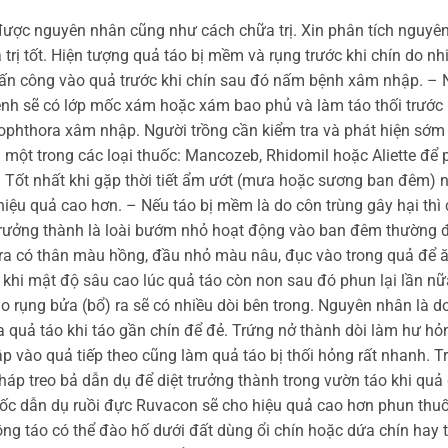
được nguyên nhân cũng như cách chữa trị. Xin phân tích nguyê
rị tốt. Hiện tượng quả táo bị mềm và rụng trước khi chín do nh
tấn công vào quả trước khi chín sau đó nấm bệnh xâm nhập. – 
ệnh sẽ có lớp mốc xám hoặc xám bao phủ và làm táo thối trước 
phthora xâm nhập. Người trồng cần kiểm tra và phát hiện sớm 
một trong các loại thuốc: Mancozeb, Rhidomil hoặc Aliette để
ốc. Tốt nhất khi gặp thời tiết ẩm ướt (mưa hoặc sương ban đêm) 
hiệu quả cao hơn. – Nếu táo bị mềm là do côn trùng gây hại thì
ó trưởng thành là loài bướm nhỏ hoạt động vào ban đêm thường 
 ra có thân màu hồng, đầu nhỏ màu nâu, đục vào trong quả để 
t khi mật độ sâu cao lúc quả táo còn non sau đó phun lại lần n
táo rụng bửa (bổ) ra sẽ có nhiều dòi bên trong. Nguyên nhân là do
 quả táo khi táo gần chín để đẻ. Trứng nở thành dòi làm hư hỏ
p vào quả tiếp theo cũng làm quả táo bị thối hỏng rất nhanh. T
háp treo bả dẫn dụ để diệt trưởng thành trong vườn táo khi quả
huốc dẫn dụ ruồi đực Ruvacon sẽ cho hiệu quả cao hơn phun thuố
ồng táo có thể đào hố dưới đất dùng ổi chín hoặc dứa chín hay 