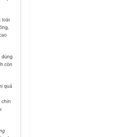
 loài
ồng,
 cao
h dùng
ch còn
hi quả
 chín
u
ứng