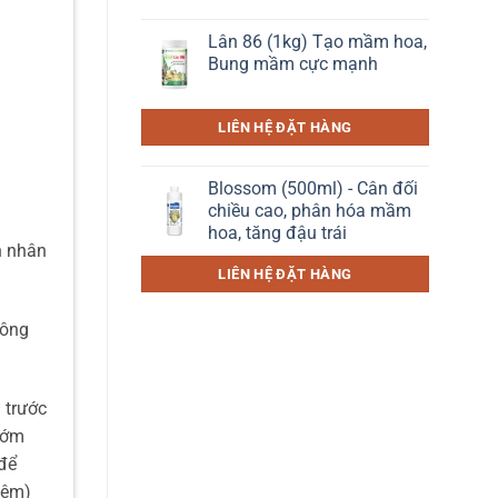
Lân 86 (1kg) Tạo mầm hoa,
Bung mầm cực mạnh
LIÊN HỆ ĐẶT HÀNG
Blossom (500ml) - Cân đối
chiều cao, phân hóa mầm
hoa, tăng đậu trái
n nhân
LIÊN HỆ ĐẶT HÀNG
công
 trước
sớm
 để
đêm)