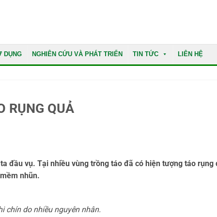
Ử DỤNG
NGHIÊN CỨU VÀ PHÁT TRIỂN
TIN TỨC
LIÊN HỆ
O RỤNG QUẢ
ta đầu vụ. Tại nhiều vùng trồng táo đã có hiện tượng táo rụng
ng mềm nhũn.
hi chín do nhiều nguyên nhân.