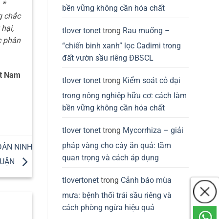
.
*
bền vững không cần hóa chất
g chắc
hại,
tlover tonet
trong
Rau muống –
c phân
“chiến binh xanh” lọc Cadimi trong
đất vườn sầu riêng ĐBSCL
ệt Nam
tlover tonet
trong
Kiểm soát cỏ dại
trong nông nghiệp hữu cơ: cách làm
bền vững không cần hóa chất
tlover tonet
trong
Mycorrhiza – giải
pháp vàng cho cây ăn quả: tầm
DÂN NINH
quan trọng và cách áp dụng
HUẬN
tlovertonet
trong
Cảnh báo mùa
mưa: bệnh thối trái sầu riêng và
cách phòng ngừa hiệu quả