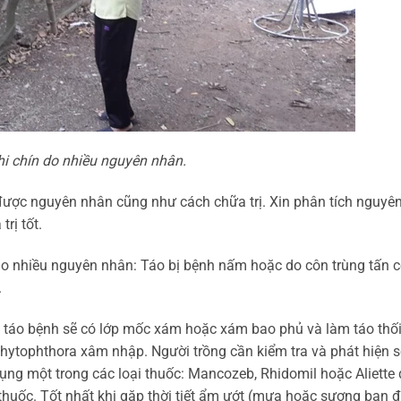
hi chín do nhiều nguyên nhân.
được nguyên nhân cũng như cách chữa trị. Xin phân tích nguyê
rị tốt.
 do nhiều nguyên nhân: Táo bị bệnh nấm hoặc do côn trùng tấn 
.
ả táo bệnh sẽ có lớp mốc xám hoặc xám bao phủ và làm táo thối
hytophthora xâm nhập. Người trồng cần kiểm tra và phát hiện 
ng một trong các loại thuốc: Mancozeb, Rhidomil hoặc Aliette
i thuốc. Tốt nhất khi gặp thời tiết ẩm ướt (mưa hoặc sương ban 