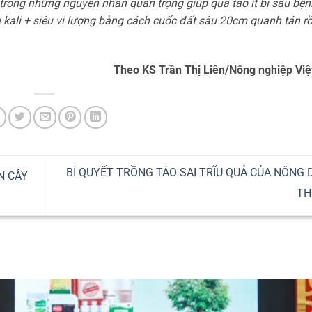
trong những nguyên nhân quan trọng giúp quả táo ít bị sâu bệ
n kali + siêu vi lượng bằng cách cuốc đất sâu 20cm quanh tán rồ
Theo KS Trần Thị Liên/Nông nghiệp Vi
BÍ QUYẾT TRỒNG TÁO SAI TRĨU QUẢ CỦA NÔNG 
N CÂY
T