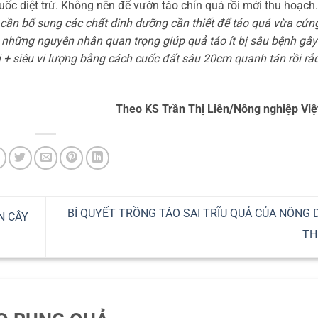
huốc diệt trừ. Không nên để vườn táo chín quá rồi mới thu hoạch
 cần bổ sung các chất dinh dưỡng cần thiết để táo quả vừa cứn
 những nguyên nhân quan trọng giúp quả táo ít bị sâu bệnh gây 
i + siêu vi lượng bằng cách cuốc đất sâu 20cm quanh tán rồi rắ
Theo KS Trần Thị Liên/Nông nghiệp Vi
BÍ QUYẾT TRỒNG TÁO SAI TRĨU QUẢ CỦA NÔNG 
N CÂY
T