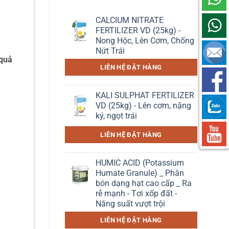
CALCIUM NITRATE
FERTILIZER VD (25kg) -
Nong Hộc, Lên Cơm, Chống
Nứt Trái
 quả
LIÊN HỆ ĐẶT HÀNG
KALI SULPHAT FERTILIZER
VD (25kg) - Lên cơm, nặng
ký, ngọt trái
LIÊN HỆ ĐẶT HÀNG
HUMIC ACID (Potassium
Humate Granule) _ Phân
bón dạng hạt cao cấp _ Ra
rễ mạnh - Tơi xốp đất -
Năng suất vượt trội
LIÊN HỆ ĐẶT HÀNG