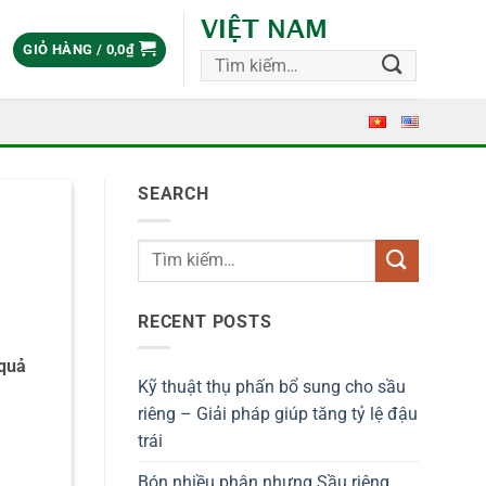
VIỆT NAM
GIỎ HÀNG /
0,0
₫
Tìm
kiếm:
SEARCH
RECENT POSTS
 quả
Kỹ thuật thụ phấn bổ sung cho sầu
riêng – Giải pháp giúp tăng tỷ lệ đậu
trái
Bón nhiều phân nhưng Sầu riêng