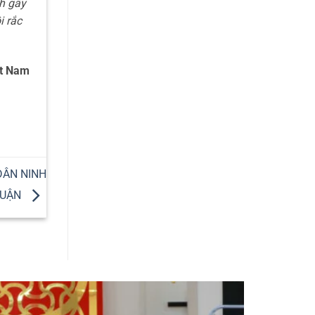
nh gây
i rắc
ệt Nam
DÂN NINH
HUẬN