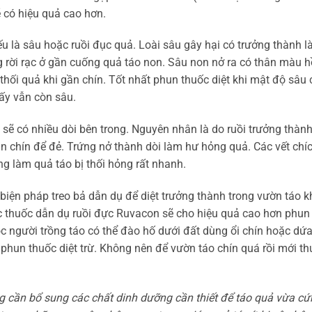
 có hiệu quả cao hơn.
u là sâu hoặc ruồi đục quả. Loài sâu gây hại có trưởng thành là
rời rạc ở gần cuống quả táo non. Sâu non nở ra có thân màu h
hối quả khi gần chín. Tốt nhất phun thuốc diệt khi mật độ sâu
hấy vẫn còn sâu.
ra sẽ có nhiều dòi bên trong. Nguyên nhân là do ruồi trưởng thàn
ần chín để đẻ. Trứng nở thành dòi làm hư hỏng quả. Các vết chí
g làm quả táo bị thối hỏng rất nhanh.
biện pháp treo bả dẫn dụ để diệt trưởng thành trong vườn táo k
oặc thuốc dẫn dụ ruồi đực Ruvacon sẽ cho hiệu quả cao hơn phun
ọc người trồng táo có thể đào hố dưới đất dùng ổi chín hoặc dứa
i phun thuốc diệt trừ. Không nên để vườn táo chín quá rồi mới th
g cần bổ sung các chất dinh dưỡng cần thiết để táo quả vừa c