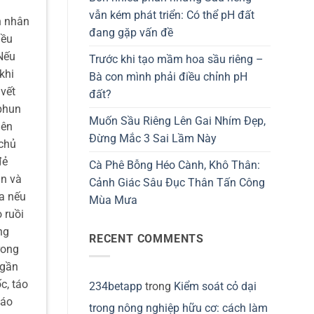
vẫn kém phát triển: Có thể pH đất
n nhân
đang gặp vấn đề
iều
Nếu
Trước khi tạo mầm hoa sầu riêng –
khi
Bà con mình phải điều chỉnh pH
vết
đất?
 phun
Muốn Sầu Riêng Lên Gai Nhím Đẹp,
nên
Đừng Mắc 3 Sai Lầm Này
 chủ
đẻ
Cà Phê Bỗng Héo Cành, Khô Thân:
ăn và
Cảnh Giác Sâu Đục Thân Tấn Công
ữa nếu
Mùa Mưa
 ruồi
ng
RECENT COMMENTS
rong
 gần
c, táo
234betapp
trong
Kiểm soát cỏ dại
táo
trong nông nghiệp hữu cơ: cách làm