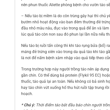
nên phun thuốc Aliette phòng bệnh cho vườn táo sẽ
– Nếu táo bị mềm là do côn trùng gây hại thì chủ yế
bướm nhỏ hoạt động vào ban đêm thường đẻ trứng 
đầu nhỏ màu nâu, đục vào trong quả để ăn và làm t
lúc quả táo còn non sau đó phun lại lần nữa nếu t
Nếu táo bị ruồi tấn công thì khi táo rụng bửa (bổ) 
máng đẻ trứng xiên vào trong da quả táo khi táo g
là nơi để nấm bệnh xâm nhập vào quả tiếp theo cũn
Trong trường hợp này người trồng táo nên áp dụng 
gần chín. Có thể dùng bả protein (Flykil 95 EC) h
thuốc, táo quả lại an toàn. Nếu không có bả sinh h
hay táo chín vứt xuống hố thu hút ruồi tập trung rồ
hoạch.
* Chú ý:
Thời điểm táo bắt đầu báo chín người trồn