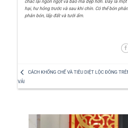
chắc lại ngon ngọt và báo mã đẹp hơn. Đây là một 
hại, hư hỏng trước và sau khi chín. Có thể bón phâ
phân bón, lấp đất và tưới ẩm.
CÁCH KHỐNG CHẾ VÀ TIÊU DIỆT LỘC ĐÔNG TRÊ
VẢI