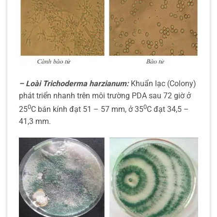
– Loài Trichoderma harzianum:
Khuẩn lạc (Colony)
phát triển nhanh trên môi trường PDA sau 72 giờ ở
0
0
25
C bán kính đạt 51 – 57 mm, ở 35
C đạt 34,5 –
41,3 mm.