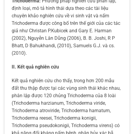
Trichoderma:
Phương pháp nghiên cứu phân lập,
định loại, mô tả hình thái dựa theo các tài liệu
chuyên khảo nghiên cứu về vi sinh vật và nấm
Trichoderma được công bố trên thế giới của các tác
giả như Christan P.Kubicek and Gary E. Harman
(2002), Nguyễn Lân Dũng (2006), B. B. Joshi, R P
Bhatt, D Bahukhandi, (2010), Samuels G.J. và cs.
(2010).
II. Kết quả nghiên cứu
Kết quả nghiên cứu cho thấy, trong hơn 200 mẫu
đất thu thập được tại các vùng sinh thái khác nhau,
phân lập được 120 chủng Trichoderma của 8 loài
(Trichoderma harzianum, Trichoderma viride,
Trichoderma atroviride, Trichoderma hamatum,
Trichoderma reesei, Trichoderma konigii,
Trichoderma pseudokonigii, Trichoderma virens) có
khả năng đối kháng nấm bệnh, phân hủy xác bã