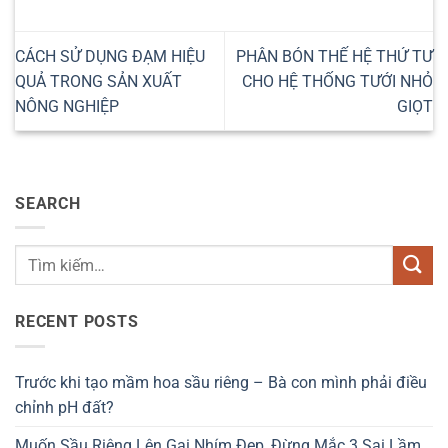
CÁCH SỬ DỤNG ĐẠM HIỆU
PHÂN BÓN THẾ HỆ THỨ TƯ
QUẢ TRONG SẢN XUẤT
CHO HỆ THỐNG TƯỚI NHỎ
NÔNG NGHIỆP
GIỌT
SEARCH
RECENT POSTS
Trước khi tạo mầm hoa sầu riêng – Bà con mình phải điều
chỉnh pH đất?
Muốn Sầu Riêng Lên Gai Nhím Đẹp, Đừng Mắc 3 Sai Lầm