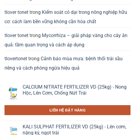
tlover tonet
trong
Kiểm soát cỏ dại trong nông nghiệp hữu
cơ: cách làm bền vững không cần hóa chất
tlover tonet
trong
Mycorrhiza – giải pháp vàng cho cây ăn
quả: tầm quan trọng và cách áp dụng
tlovertonet
trong
Cảnh báo mùa mưa: bệnh thối trái sầu
riêng và cách phòng ngừa hiệu quả
CALCIUM NITRATE FERTILIZER VD (25kg) - Nong
Hộc, Lên Cơm, Chống Nứt Trái
LIÊN HỆ ĐẶT HÀNG
KALI SULPHAT FERTILIZER VD (25kg) - Lên cơm,
nặng ký, ngọt trái