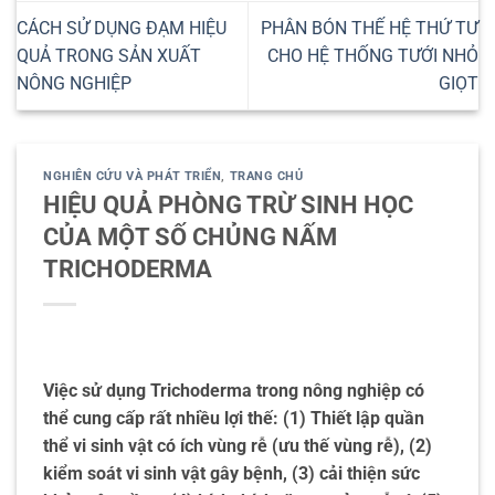
CÁCH SỬ DỤNG ĐẠM HIỆU
PHÂN BÓN THẾ HỆ THỨ TƯ
QUẢ TRONG SẢN XUẤT
CHO HỆ THỐNG TƯỚI NHỎ
NÔNG NGHIỆP
GIỌT
NGHIÊN CỨU VÀ PHÁT TRIỂN
,
TRANG CHỦ
HIỆU QUẢ PHÒNG TRỪ SINH HỌC
CỦA MỘT SỐ CHỦNG NẤM
TRICHODERMA
Việc sử dụng Trichoderma trong nông nghiệp có
thể cung cấp rất nhiều lợi thế: (1) Thiết lập quần
thể vi sinh vật có ích vùng rễ (ưu thế vùng rễ), (2)
kiểm soát vi sinh vật gây bệnh, (3) cải thiện sức