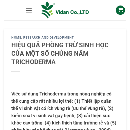
Skip
to
content
HOME
,
RESEARCH AND DEVELOPMENT
HIỆU QUẢ PHÒNG TRỪ SINH HỌC
CỦA MỘT SỐ CHỦNG NẤM
TRICHODERMA
Việc sử dụng Trichoderma trong nông nghiệp có
thể cung cấp rất nhiều lợi thế: (1) Thiết lập quần
thể vi sinh vật có ích vùng rễ (ưu thế vùng rễ), (2)
kiểm soát vi sinh vật gây bệnh, (3) cải thiện sức
khỏe cây trồng, (4) kích thích tăng trưởng rễ và (5)