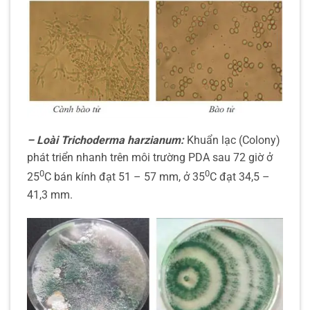
– Loài Trichoderma harzianum:
Khuẩn lạc (Colony)
phát triển nhanh trên môi trường PDA sau 72 giờ ở
0
0
25
C bán kính đạt 51 – 57 mm, ở 35
C đạt 34,5 –
41,3 mm.