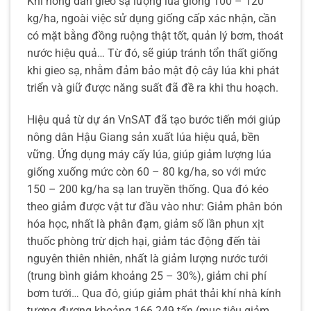
Khi nông dân gieo sạ lượng lúa giống 100 – 120
kg/ha, ngoài việc sử dụng giống cấp xác nhận, cần
có mặt bằng đồng ruộng thật tốt, quản lý bơm, thoát
nước hiệu quả… Từ đó, sẽ giúp tránh tổn thất giống
khi gieo sạ, nhằm đảm bảo mật độ cây lúa khi phát
triển và giữ được năng suất đã đề ra khi thu hoạch.
Hiệu quả từ dự án VnSAT đã tạo bước tiến mới giúp
nông dân Hậu Giang sản xuất lúa hiệu quả, bền
vững. Ứng dụng máy cấy lúa, giúp giảm lượng lúa
giống xuống mức còn 60 – 80 kg/ha, so với mức
150 – 200 kg/ha sạ lan truyền thống. Qua đó kéo
theo giảm được vật tư đầu vào như: Giảm phân bón
hóa học, nhất là phân đạm, giảm số lần phun xịt
thuốc phòng trừ dịch hại, giảm tác động đến tài
nguyên thiên nhiên, nhất là giảm lượng nước tưới
(trung bình giảm khoảng 25 – 30%), giảm chi phí
bơm tưới… Qua đó, giúp giảm phát thải khí nhà kính
tương đương khoảng 166.249 tấn (mục tiêu giảm