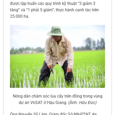
được tập huấn các quy trình kỹ thuật “3 giảm 3
tăng” và “1 phải 5 giảm”, thực hành canh tác trên
25.000 ha.
Nông dân chăm sóc lúa cấy trên đồng trong vùng
dự án VnSAT ở Hậu Giang. (Ảnh:
Hữu Đức)
Ông Nguyễn Sỹ Lâm, Giám đốc Sở NN-PTNT An