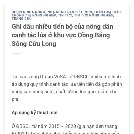
CHUYỆN NHÀ NÔNG
,
NHÀ NÔNG CẦN BIẾT
,
NÔNG DÂN LÀM GIÀU
,
THÔNG TIN NÔNG NGHIỆP
,
TIN TỨC
,
TIN TỨC NÔNG NGHIỆP
,
TRANG CHỦ
Ghi dấu nhiều tiến bộ của nông dân
canh tác lúa ở khu vực Đồng Bằng
Sông Cửu Long
Tại các vùng Dự án VnSAT ở ĐBSCL, nhiều mô hình
áp dụng quy trình canh tác lúa tiên tiến đã góp phần
nâng cao năng suất, chất lượng lúa gạo, giảm chi
phí.
Áp dụng kỹ thuật mới
Ở ĐBSCL từ năm 2015 – 2020 (gia hạn đến tháng
6/2022), hợp phần phát triển lúa gạo bền vững của