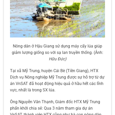
Nông dân ở Hậu Giang sử dụng máy cấy lúa giúp
giảm lượng giống so với sạ lan truyền thống. (Ảnh:
Hữu Đức)
Tại xã Mỹ Trung, huyện Cái Bè (Tiền Giang), HTX
Dịch vụ Nông nghiệp Mỹ Trung được sự hỗ trợ từ dự
án VnSAT đã hoạt động hiệu quả ở hầu hết các lĩnh
vực, nhất là trong SX lúa.
Ông Nguyễn Văn Thạnh, Giám đốc HTX Mỹ Trung
phấn khởi chia sẻ: Qua 3 năm tham gia dự án
VnSAT, thành viên HTX cũng như bà con nông dân