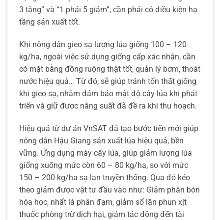
3 tăng” và “1 phải 5 giảm”, cần phải có điều kiện hạ
tầng sản xuất tốt.
Khi nông dân gieo sạ lượng lúa giống 100 – 120
kg/ha, ngoài việc sử dụng giống cấp xác nhận, cần
có mặt bằng đồng ruộng thật tốt, quản lý bơm, thoát
nước hiệu quả… Từ đó, sẽ giúp tránh tổn thất giống
khi gieo sạ, nhằm đảm bảo mật độ cây lúa khi phát
triển và giữ được năng suất đã đề ra khi thu hoạch.
Hiệu quả từ dự án VnSAT đã tạo bước tiến mới giúp
nông dân Hậu Giang sản xuất lúa hiệu quả, bền
vững. Ứng dụng máy cấy lúa, giúp giảm lượng lúa
giống xuống mức còn 60 – 80 kg/ha, so với mức
150 – 200 kg/ha sạ lan truyền thống. Qua đó kéo
theo giảm được vật tư đầu vào như: Giảm phân bón
hóa học, nhất là phân đạm, giảm số lần phun xịt
thuốc phòng trừ dịch hại, giảm tác động đến tài