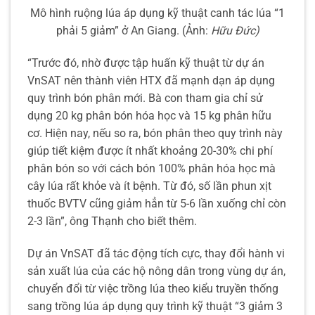
Mô hình ruộng lúa áp dụng kỹ thuật canh tác lúa “1
phải 5 giảm” ở An Giang. (Ảnh:
Hữu Đức)
“Trước đó, nhờ được tập huấn kỹ thuật từ dự án
VnSAT nên thành viên HTX đã mạnh dạn áp dụng
quy trình bón phân mới. Bà con tham gia chỉ sử
dụng 20 kg phân bón hóa học và 15 kg phân hữu
cơ. Hiện nay, nếu so ra, bón phân theo quy trình này
giúp tiết kiệm được ít nhất khoảng 20-30% chi phí
phân bón so với cách bón 100% phân hóa học mà
cây lúa rất khỏe và ít bệnh. Từ đó, số lần phun xịt
thuốc BVTV cũng giảm hẳn từ 5-6 lần xuống chỉ còn
2-3 lần”, ông Thạnh cho biết thêm.
Dự án VnSAT đã tác động tích cực, thay đổi hành vi
sản xuất lúa của các hộ nông dân trong vùng dự án,
chuyển đổi từ việc trồng lúa theo kiểu truyền thống
sang trồng lúa áp dụng quy trình kỹ thuật “3 giảm 3