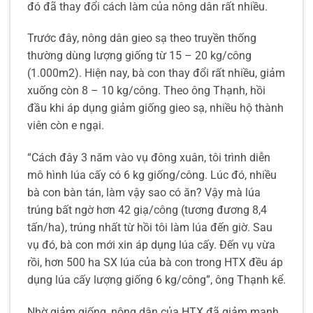
đó đã thay đổi cách làm của nông dân rất nhiều.
Trước đây, nông dân gieo sạ theo truyền thống
thường dùng lượng giống từ 15 – 20 kg/công
(1.000m2). Hiện nay, bà con thay đổi rất nhiều, giảm
xuống còn 8 – 10 kg/công. Theo ông Thạnh, hồi
đầu khi áp dụng giảm giống gieo sạ, nhiều hộ thành
viên còn e ngại.
“Cách đây 3 năm vào vụ đông xuân, tôi trình diễn
mô hình lúa cấy có 6 kg giống/công. Lúc đó, nhiều
bà con bàn tán, làm vậy sao có ăn? Vậy mà lúa
trúng bất ngờ hơn 42 giạ/công (tương đương 8,4
tấn/ha), trúng nhất từ hồi tôi làm lúa đến giờ. Sau
vụ đó, bà con mới xin áp dụng lúa cấy. Đến vụ vừa
rồi, hơn 500 ha SX lúa của bà con trong HTX đều áp
dụng lúa cấy lượng giống 6 kg/công”, ông Thạnh kể.
Nhờ giảm giống, nông dân của HTX đã giảm mạnh