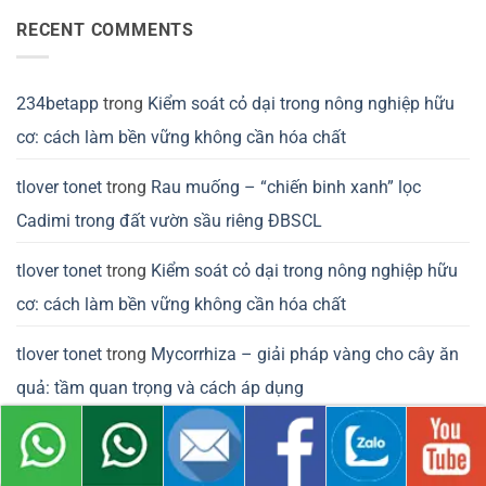
RECENT COMMENTS
234betapp
trong
Kiểm soát cỏ dại trong nông nghiệp hữu
cơ: cách làm bền vững không cần hóa chất
tlover tonet
trong
Rau muống – “chiến binh xanh” lọc
Cadimi trong đất vườn sầu riêng ĐBSCL
tlover tonet
trong
Kiểm soát cỏ dại trong nông nghiệp hữu
cơ: cách làm bền vững không cần hóa chất
tlover tonet
trong
Mycorrhiza – giải pháp vàng cho cây ăn
quả: tầm quan trọng và cách áp dụng
tlovertonet
trong
Cảnh báo mùa mưa: bệnh thối trái sầu
riêng và cách phòng ngừa hiệu quả