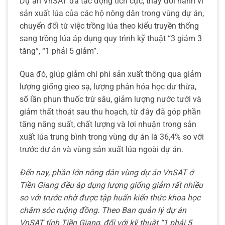
Dự án VnSAT đã tác động tích cực, thay đổi hành vi
sản xuất lúa của các hộ nông dân trong vùng dự án,
chuyển đổi từ việc trồng lúa theo kiểu truyền thống
sang trồng lúa áp dụng quy trình kỹ thuật “3 giảm 3
tăng”, “1 phải 5 giảm”.
Qua đó, giúp giảm chi phí sản xuất thông qua giảm
lượng giống gieo sạ, lượng phân hóa học dư thừa,
số lần phun thuốc trừ sâu, giảm lượng nước tưới và
giảm thất thoát sau thu hoạch, từ đây đã góp phần
tăng năng suất, chất lượng và lợi nhuận trong sản
xuất lúa trung bình trong vùng dự án là 36,4% so với
trước dự án và vùng sản xuất lúa ngoài dự án.
Đến nay, phần lớn nông dân vùng dự án VnSAT ở
Tiền Giang đều áp dụng lượng giống giảm rất nhiều
so với trước nhờ được tập huấn kiến thức khoa học
chăm sóc ruộng đồng. Theo Ban quản lý dự án
VnSAT tỉnh Tiền Giang, đối với kỹ thuật “1 phải 5