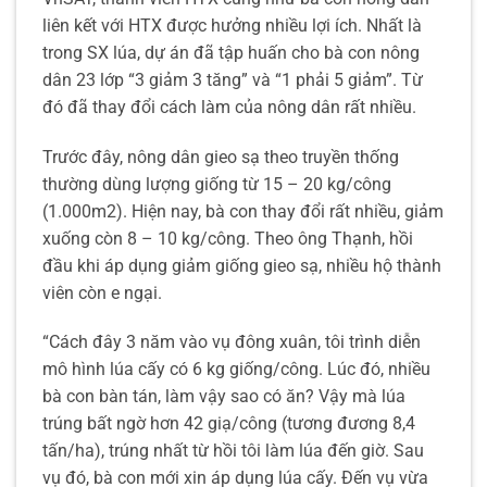
liên kết với HTX được hưởng nhiều lợi ích. Nhất là
trong SX lúa, dự án đã tập huấn cho bà con nông
dân 23 lớp “3 giảm 3 tăng” và “1 phải 5 giảm”. Từ
đó đã thay đổi cách làm của nông dân rất nhiều.
Trước đây, nông dân gieo sạ theo truyền thống
thường dùng lượng giống từ 15 – 20 kg/công
(1.000m2). Hiện nay, bà con thay đổi rất nhiều, giảm
xuống còn 8 – 10 kg/công. Theo ông Thạnh, hồi
đầu khi áp dụng giảm giống gieo sạ, nhiều hộ thành
viên còn e ngại.
“Cách đây 3 năm vào vụ đông xuân, tôi trình diễn
mô hình lúa cấy có 6 kg giống/công. Lúc đó, nhiều
bà con bàn tán, làm vậy sao có ăn? Vậy mà lúa
trúng bất ngờ hơn 42 giạ/công (tương đương 8,4
tấn/ha), trúng nhất từ hồi tôi làm lúa đến giờ. Sau
vụ đó, bà con mới xin áp dụng lúa cấy. Đến vụ vừa