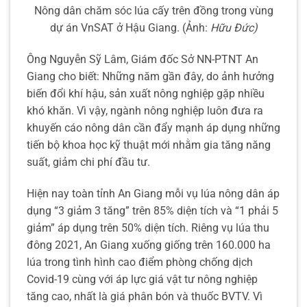
Nông dân chăm sóc lúa cấy trên đồng trong vùng
dự án VnSAT ở Hậu Giang. (Ảnh:
Hữu Đức)
Ông Nguyễn Sỹ Lâm, Giám đốc Sở NN-PTNT An
Giang cho biết: Những năm gần đây, do ảnh hưởng
biến đổi khí hậu, sản xuất nông nghiệp gặp nhiều
khó khăn. Vì vậy, ngành nông nghiệp luôn đưa ra
khuyến cáo nông dân cần đẩy mạnh áp dụng những
tiến bộ khoa học kỹ thuật mới nhằm gia tăng năng
suất, giảm chi phí đầu tư.
Hiện nay toàn tỉnh An Giang mỗi vụ lúa nông dân áp
dụng “3 giảm 3 tăng” trên 85% diện tích và “1 phải 5
giảm” áp dụng trên 50% diện tích. Riêng vụ lúa thu
đông 2021, An Giang xuống giống trên 160.000 ha
lúa trong tình hình cao điểm phòng chống dịch
Covid-19 cùng với áp lực giá vật tư nông nghiệp
tăng cao, nhất là giá phân bón và thuốc BVTV. Vì