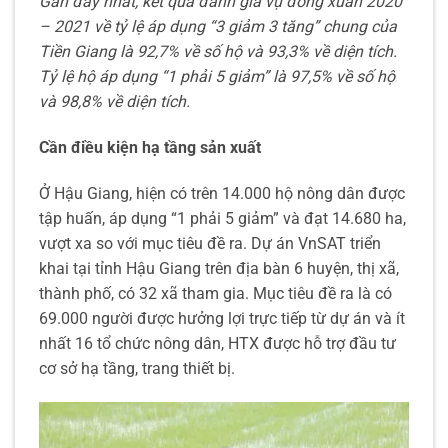
Gần đây nhất, kết quả đánh giá vụ đông xuân 2020
– 2021 về tỷ lệ áp dụng “3 giảm 3 tăng” chung của
Tiền Giang là 92,7% về số hộ và 93,3% về diện tích.
Tỷ lệ hộ áp dụng “1 phải 5 giảm” là 97,5% về số hộ
và 98,8% về diện tích.
Cần điều kiện hạ tầng sản xuất
Ở Hậu Giang, hiện có trên 14.000 hộ nông dân được
tập huấn, áp dụng “1 phải 5 giảm” và đạt 14.680 ha,
vượt xa so với mục tiêu đề ra. Dự án VnSAT triển
khai tại tỉnh Hậu Giang trên địa bàn 6 huyện, thị xã,
thành phố, có 32 xã tham gia. Mục tiêu đề ra là có
69.000 người được hưởng lợi trực tiếp từ dự án và ít
nhất 16 tổ chức nông dân, HTX được hỗ trợ đầu tư
cơ sở hạ tầng, trang thiết bị.