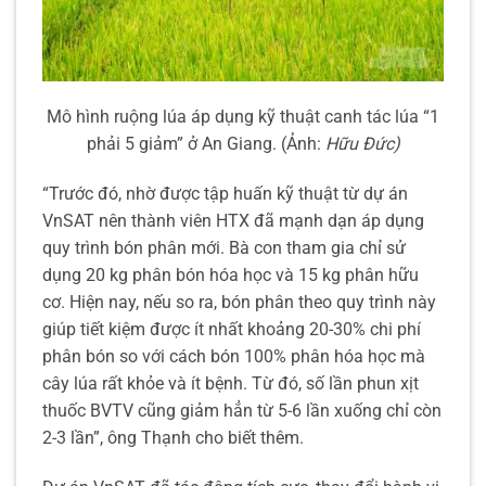
Mô hình ruộng lúa áp dụng kỹ thuật canh tác lúa “1
phải 5 giảm” ở An Giang. (Ảnh:
Hữu Đức)
“Trước đó, nhờ được tập huấn kỹ thuật từ dự án
VnSAT nên thành viên HTX đã mạnh dạn áp dụng
quy trình bón phân mới. Bà con tham gia chỉ sử
dụng 20 kg phân bón hóa học và 15 kg phân hữu
cơ. Hiện nay, nếu so ra, bón phân theo quy trình này
giúp tiết kiệm được ít nhất khoảng 20-30% chi phí
phân bón so với cách bón 100% phân hóa học mà
cây lúa rất khỏe và ít bệnh. Từ đó, số lần phun xịt
thuốc BVTV cũng giảm hẳn từ 5-6 lần xuống chỉ còn
2-3 lần”, ông Thạnh cho biết thêm.