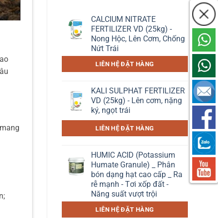
CALCIUM NITRATE
FERTILIZER VD (25kg) -
Nong Hộc, Lên Cơm, Chống
Nứt Trái
cao
LIÊN HỆ ĐẶT HÀNG
sâu
KALI SULPHAT FERTILIZER
VD (25kg) - Lên cơm, nặng
ký, ngọt trái
y mang
LIÊN HỆ ĐẶT HÀNG
HUMIC ACID (Potassium
Humate Granule) _ Phân
bón dạng hạt cao cấp _ Ra
rễ mạnh - Tơi xốp đất -
Năng suất vượt trội
n;
LIÊN HỆ ĐẶT HÀNG