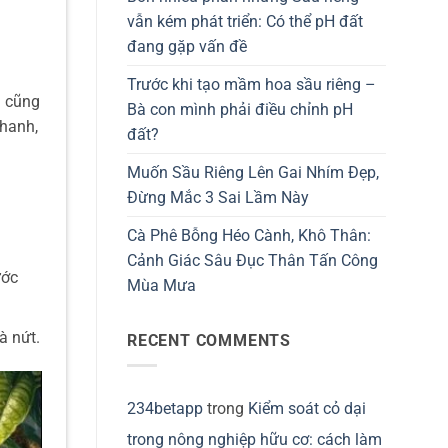
vẫn kém phát triển: Có thể pH đất
đang gặp vấn đề
Trước khi tạo mầm hoa sầu riêng –
a cũng
Bà con mình phải điều chỉnh pH
nhanh,
đất?
Muốn Sầu Riêng Lên Gai Nhím Đẹp,
Đừng Mắc 3 Sai Lầm Này
Cà Phê Bỗng Héo Cành, Khô Thân:
Cảnh Giác Sâu Đục Thân Tấn Công
ước
Mùa Mưa
à nứt.
RECENT COMMENTS
234betapp
trong
Kiểm soát cỏ dại
trong nông nghiệp hữu cơ: cách làm