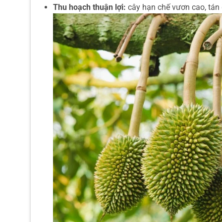
Thu hoạch thuận lợi:
cây hạn chế vươn cao, tán 