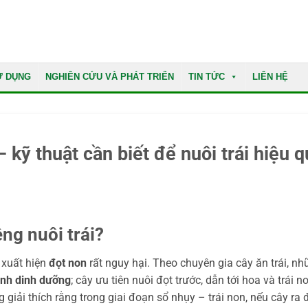
Ử DỤNG
NGHIÊN CỨU VÀ PHÁT TRIỂN
TIN TỨC
LIÊN HỆ
kỹ thuật cần biết để nuôi trái hiệu q
êng nuôi trái?
c xuất hiện
đọt non
rất nguy hại. Theo chuyên gia cây ăn trái, n
anh dinh dưỡng
; cây ưu tiên nuôi đọt trước, dẫn tới hoa và trái n
g giải thích rằng trong giai đoạn sổ nhụy – trái non, nếu cây ra 