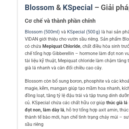
Blossom
&
KSpecial
– Giải phá
Cơ chế và thành phần chính
Blossom (500ml)
và
KSpecial (500 g)
là hai sản p
VIDAN giới thiệu cho vườn sầu riêng. Sản phẩm B
có chứa
Mepiquat Chloride
, chất điều hòa sinh trư
chế tổng hợp Gibberellin – hormone làm đọt non v
tài liệu kỹ thuật, Mepiquat chloride làm chậm tăng 
già lá nhanh và cân đối chiều cao cây.
Blossom còn bổ sung boron, phosphite và các kho
magie, kẽm, mangan giúp tạo mầm hoa nhanh, kích
đồng loạt, tăng tỷ lệ đậu trái và tập trung dinh dưỡ
củ. KSpecial chứa các chất hữu cơ giúp
thúc già l
đọt non, làm dày lá
, hỗ trợ tổng hợp axit amin, thú
thành tế bào mới, hạn chế tình trạng cháy múi – s
sầu riêng