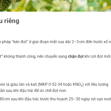
u riêng
pháp “kéo đọt” ở giai đoạn mắt cua dài 2–3 cm đến trước xổ 
t” không thành công, nên chuyển sang
chặn đọt
khi cơi đọt mớ
ón lá giàu lân và kali (MKP 0‑52‑34 hoặc KNO₃) với liều lượng
uần sau khi đậu trái để ức chế đọt non.
cm sau khi đậu trái; trước thu hoạch 25–30 ngày rút cạn nướ