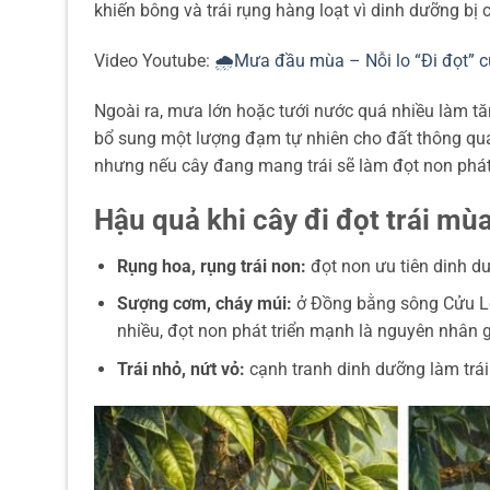
khiến bông và trái rụng hàng loạt vì dinh dưỡng bị 
Video Youtube:
🌧️Mưa đầu mùa – Nỗi lo “Đi đọt” củ
Ngoài ra, mưa lớn hoặc tưới nước quá nhiều làm t
bổ sung một lượng đạm tự nhiên cho đất thông qua 
nhưng nếu cây đang mang trái sẽ làm đọt non phát s
Hậu quả khi cây đi đọt trái mù
Rụng hoa, rụng trái non:
đọt non ưu tiên dinh dư
Sượng cơm, cháy múi:
ở Đồng bằng sông Cửu Lo
nhiều, đọt non phát triển mạnh là nguyên nhân
Trái nhỏ, nứt vỏ:
cạnh tranh dinh dưỡng làm trái 