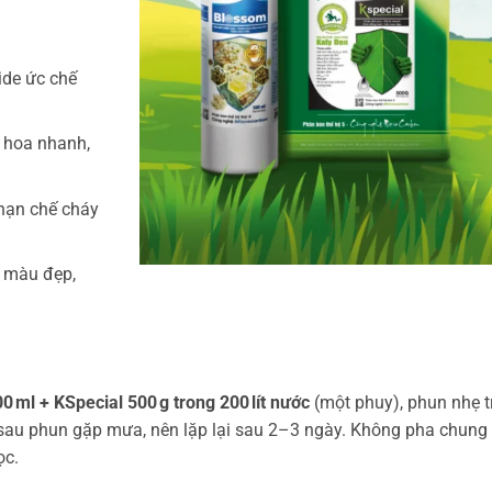
ide ức chế
hoa nhanh,
 hạn chế cháy
n màu đẹp,
 ml + KSpecial 500 g trong 200 lít nước
(một phuy), phun nhẹ t
Nếu sau phun gặp mưa, nên lặp lại sau 2–3 ngày. Không pha chung
ọc.