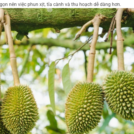
gọn nên việc phun xịt, tỉa cành và thu hoạch dễ dàng hơn.