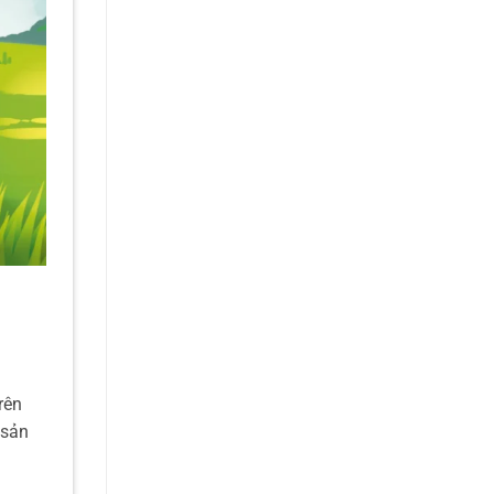
rên
 sản