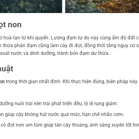
ọt non
ơ hoà tan từ khí quyển. Lượng đạm tự do này cùng ẩm độ đất 
n thừa phân đạm cũng làm cây đi đọt, đồng thời tăng nguy cơ 
 soát nước và dinh dưỡng, tránh bón đạm dư thừa.
huật
non
trong thời gian nhất định. Khi thực hiện đúng, biện pháp nà
ưỡng nuôi trái nên trái phát triển đều, tỷ lệ rụng giảm.
on giúp cây không hút nước quá mức, hạn chế nhão cơm.
có đọt non um tùm giúp tán cây thoáng, ánh sáng xuyên tốt hơ