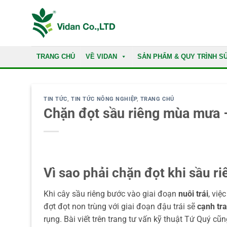
Skip
to
content
TRANG CHỦ
VỀ VIDAN
SẢN PHẨM & QUY TRÌNH S
TIN TỨC
,
TIN TỨC NÔNG NGHIỆP
,
TRANG CHỦ
Chặn đọt sầu riêng mùa mưa – 
Vì sao phải chặn đọt khi sầu ri
Khi cây sầu riêng bước vào giai đoạn
nuôi trái
, việ
đợt đọt non trùng với giai đoạn đậu trái sẽ
cạnh tr
rụng. Bài viết trên trang tư vấn kỹ thuật Tứ Quý cũn