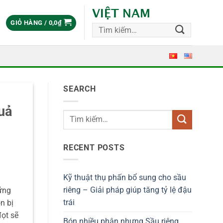
VIỆT NAM
GIỎ HÀNG /
0,0
₫
Tìm
kiếm:
SEARCH
uả
RECENT POSTS
Kỹ thuật thụ phấn bổ sung cho sầu
riêng – Giải pháp giúp tăng tỷ lệ đậu
hững
trái
on bị
đọt sẽ
Bón nhiều phân nhưng Sầu riêng