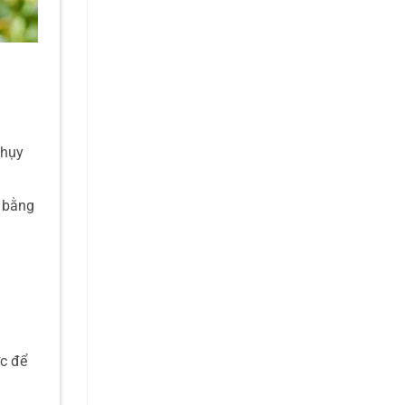
nhụy
i bằng
c để