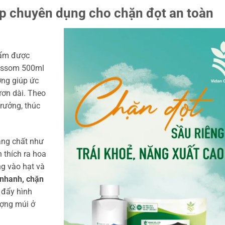
p chuyên dụng cho chặn đọt an toàn
hẩm được
lossom 500ml
ởng giúp ức
ươn dài. Theo
trưởng, thúc
áng chất như
 thích ra hoa
ng vào hạt và
á nhanh, chặn
c đẩy hình
ượng múi ở