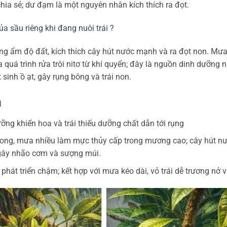
chia sẻ; dư đạm là một nguyên nhân kích thích ra đọt.
a sầu riêng khi đang nuôi trái ?
ăng ẩm độ đất, kích thích cây hút nước mạnh và ra đọt non. Mư
quá trình rửa trôi nitơ từ khí quyển; đây là nguồn dinh dưỡng 
inh ồ ạt, gây rụng bông và trái non.
a
ỡng khiến hoa và trái thiếu dưỡng chất dẫn tới rụng
ng, mưa nhiều làm mực thủy cấp trong mương cao; cây hút n
 gây nhão cơm và sượng múi.
phát triển chậm; kết hợp với mưa kéo dài, vỏ trái dễ trương nở v