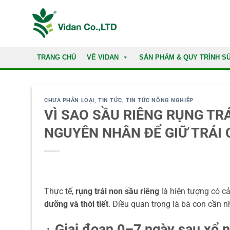
Skip
to
content
TRANG CHỦ
VỀ VIDAN
SẢN PHẨM & QUY TRÌNH S
CHƯA PHÂN LOẠI
,
TIN TỨC
,
TIN TỨC NÔNG NGHIỆP
VÌ SAO SẦU RIÊNG RỤNG TR
NGUYÊN NHÂN ĐỂ GIỮ TRÁI 
Thực tế,
rụng trái non sầu riêng
là hiện tượng có c
dưỡng và thời tiết
. Điều quan trọng là bà con cần n
Giai đoạn 0–7 ngày sau xổ n