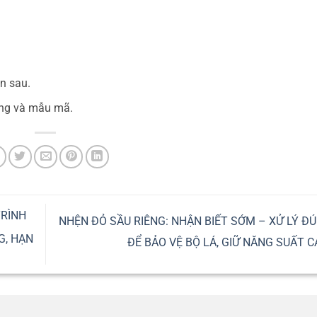
ạn sau.
ượng và mẫu mã.
TRÌNH
NHỆN ĐỎ SẦU RIÊNG: NHẬN BIẾT SỚM – XỬ LÝ Đ
G, HẠN
ĐỂ BẢO VỆ BỘ LÁ, GIỮ NĂNG SUẤT 