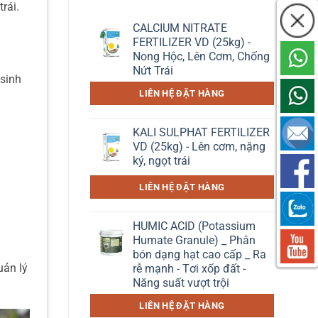
rái.
CALCIUM NITRATE
FERTILIZER VD (25kg) -
Nong Hộc, Lên Cơm, Chống
Nứt Trái
 sinh
LIÊN HỆ ĐẶT HÀNG
KALI SULPHAT FERTILIZER
VD (25kg) - Lên cơm, nặng
ký, ngọt trái
LIÊN HỆ ĐẶT HÀNG
HUMIC ACID (Potassium
Humate Granule) _ Phân
bón dạng hạt cao cấp _ Ra
uản lý
rễ mạnh - Tơi xốp đất -
Năng suất vượt trội
LIÊN HỆ ĐẶT HÀNG