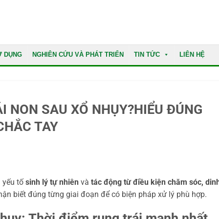
Ử DỤNG
NGHIÊN CỨU VÀ PHÁT TRIỂN
TIN TỨC
LIÊN HỆ
ÁI NON SAU XỔ NHỤY?HIỂU ĐÚNG
CHẮC TAY
ả yếu tố
sinh lý tự nhiên
và
tác động từ điều kiện chăm sóc, din
hận biết đúng từng giai đoạn để có biện pháp xử lý phù hợp.
hụy: Thời điểm rụng trái mạnh nhất