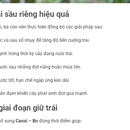
i sầu riêng hiệu quả
ái, bà con nên thực hiện đồng bộ các giải pháp sau:
ớc và sau xổ nhụy để tăng độ bền cuống trái.
ạnh trong thời kỳ cây đang nuôi trái.
 nước sau những đợt nắng hoặc mưa lớn.
ớc tốt, hạn chế ngập úng kéo dài.
ân đạm khiến cây phát sinh đọt quá mạnh.
iai đoạn giữ trái
 bổ sung
Canxi – Bo
đúng thời điểm giúp: