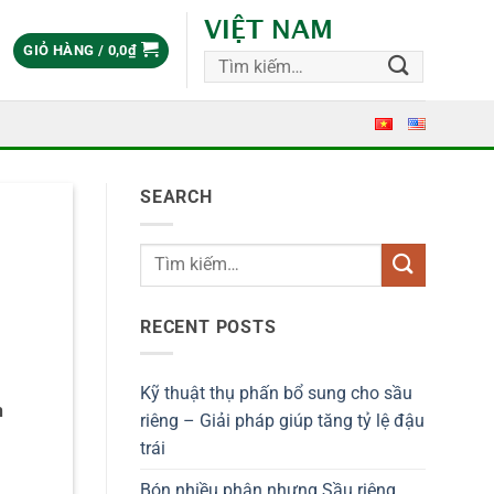
VIỆT NAM
GIỎ HÀNG /
0,0
₫
Tìm
kiếm:
SEARCH
RECENT POSTS
Kỹ thuật thụ phấn bổ sung cho sầu
h
riêng – Giải pháp giúp tăng tỷ lệ đậu
trái
Bón nhiều phân nhưng Sầu riêng