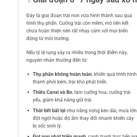
Đây là giai đoạn trái non vừa hình thành sau quá
trình thụ phấn. Cuống trái còn mềm, mô liên kết
chưa hoàn thiện nên rất nhạy cảm với mọi biến
động từ môi trường.
Nếu tỷ lệ rụng xảy ra nhiều trong thời điểm này,
nguyên nhân thường đến từ:
Thụ phấn không hoàn toàn
, khiến quá trình hình
thành phôi kém, trái khó phát triển.
Thiếu Canxi và Bo
, làm cuống hoa, cuống trái
yếu, giảm khả năng giữ trái.
Thời tiết bất lợi
như nắng nóng kéo dài, mưa lớn
đột ngột hoặc độ ẩm thay đổi nhanh khiến cây
bị sốc sinh lý.
Đọt non phát triển mạnh
, cạnh tranh trực tiếp n