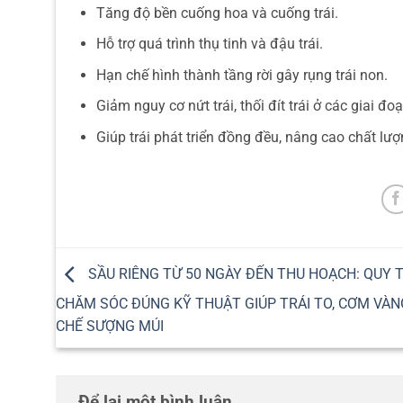
Tăng độ bền cuống hoa và cuống trái.
Hỗ trợ quá trình thụ tinh và đậu trái.
Hạn chế hình thành tầng rời gây rụng trái non.
Giảm nguy cơ nứt trái, thối đít trái ở các giai đo
Giúp trái phát triển đồng đều, nâng cao chất l
SẦU RIÊNG TỪ 50 NGÀY ĐẾN THU HOẠCH: QUY 
CHĂM SÓC ĐÚNG KỸ THUẬT GIÚP TRÁI TO, CƠM VÀN
CHẾ SƯỢNG MÚI
Để lại một bình luận