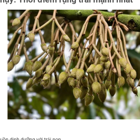
guồn dinh dưỡng với trái non.