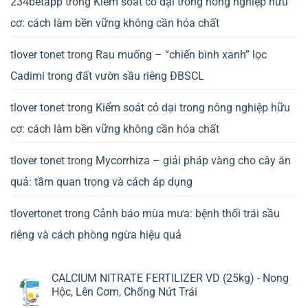
234betapp
trong
Kiểm soát cỏ dại trong nông nghiệp hữu
cơ: cách làm bền vững không cần hóa chất
tlover tonet
trong
Rau muống – “chiến binh xanh” lọc
Cadimi trong đất vườn sầu riêng ĐBSCL
tlover tonet
trong
Kiểm soát cỏ dại trong nông nghiệp hữu
cơ: cách làm bền vững không cần hóa chất
tlover tonet
trong
Mycorrhiza – giải pháp vàng cho cây ăn
quả: tầm quan trọng và cách áp dụng
tlovertonet
trong
Cảnh báo mùa mưa: bệnh thối trái sầu
riêng và cách phòng ngừa hiệu quả
CALCIUM NITRATE FERTILIZER VD (25kg) - Nong
Hộc, Lên Cơm, Chống Nứt Trái