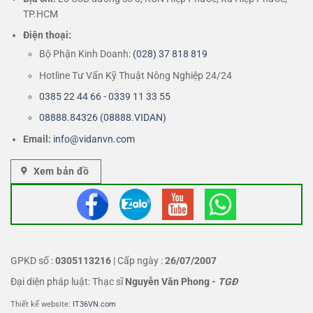
TP.HCM
Điện thoại:
Bộ Phận Kinh Doanh:
(028) 37 818 819
Hotline Tư Vấn Kỹ Thuật Nông Nghiệp 24/24
0385 22 44 66 - 0339 11 33 55
08888.84326 (08888.VIDAN)
Email:
info@vidanvn.
com
Xem bản đồ
GPKD số :
0305113216
| Cấp ngày :
26/07/2007
Đại diện pháp luật: Thạc sĩ
Nguyễn Văn Phong
-
TGĐ
Thiết kế website:
IT36VN.com