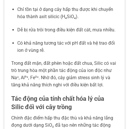
Chỉ tồn tại ở dạng cây hấp thu được khi chuyển
hóa thành axit silicic (H₄SiO₄).
Dễ bị rửa trôi trong điều kiện đất cát, mưa nhiều.
Có khả năng tương tác với pH đất và hệ trao đổi
ion ở vùng rễ.
Trong đất mặn, đất phèn hoặc đất chua, Silic có vai
trò trung hòa một phần tác động của ion độc như
Na⁺, Al³⁺, Fe²⁺. Nhờ đó, cây giảm stress sinh lý và
tăng khả năng thích nghi với điều kiện bất lợi.
Tác động của tính chất hóa lý của
Silic đối với cây trồng
Chính đặc điểm hấp thu đặc thù và khả năng lắng
đọng dưới dạng SiO₂ đã tạo nên những tác động