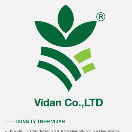
CÔNG TY TNHH VIDAN
Địa chỉ:
Lô C5B đường số 3, KCN Hiệp Phước, Xã Hiệp Phước,