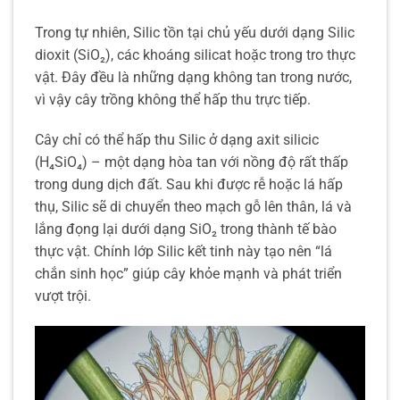
Trong tự nhiên, Silic tồn tại chủ yếu dưới dạng Silic
dioxit (SiO₂), các khoáng silicat hoặc trong tro thực
vật. Đây đều là những dạng không tan trong nước,
vì vậy cây trồng không thể hấp thu trực tiếp.
Cây chỉ có thể hấp thu Silic ở dạng axit silicic
(H₄SiO₄) – một dạng hòa tan với nồng độ rất thấp
trong dung dịch đất. Sau khi được rễ hoặc lá hấp
thụ, Silic sẽ di chuyển theo mạch gỗ lên thân, lá và
lắng đọng lại dưới dạng SiO₂ trong thành tế bào
thực vật. Chính lớp Silic kết tinh này tạo nên “lá
chắn sinh học” giúp cây khỏe mạnh và phát triển
vượt trội.