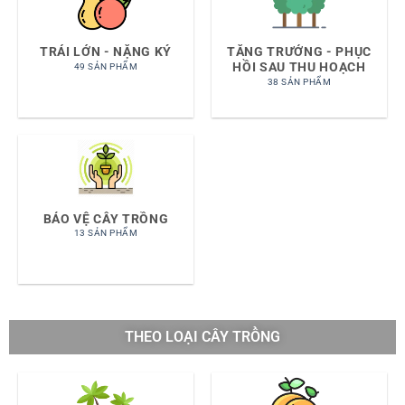
TRÁI LỚN - NẶNG KÝ
TĂNG TRƯỞNG - PHỤC
HỒI SAU THU HOẠCH
49 SẢN PHẨM
38 SẢN PHẨM
BẢO VỆ CÂY TRỒNG
13 SẢN PHẨM
THEO LOẠI CÂY TRỒNG