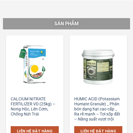
SẢN PHẨM
CALCIUM NITRATE
HUMIC ACID (Potassium
FERTILIZER VD (25kg) –
Humate Granule) _ Phân
Nong Hộc, Lên Cơm,
bón dạng hạt cao cấp _
Chống Nứt Trái
Ra rễ mạnh – Tơi xốp đất
– Năng suất vượt trội
LIÊN HỆ ĐẶT HÀNG
LIÊN HỆ ĐẶT HÀNG