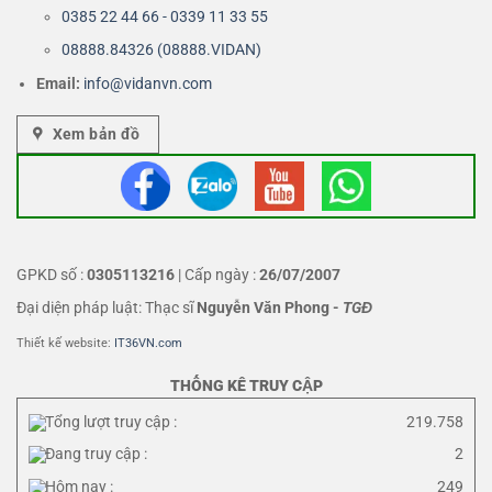
0385 22 44 66 - 0339 11 33 55
08888.84326 (08888.VIDAN)
Email:
info@vidanvn.
com
Xem bản đồ
GPKD số :
0305113216
| Cấp ngày :
26/07/2007
Đại diện pháp luật: Thạc sĩ
Nguyễn Văn Phong
-
TGĐ
Thiết kế website:
IT36VN.com
THỐNG KÊ TRUY CẬP
Tổng lượt truy cập :
219.758
Đang truy cập :
2
Hôm nay :
249