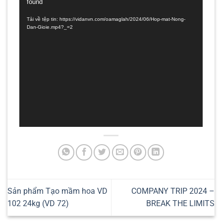
found
chơi
Video
Tải về tệp tin: https://vidanvn.com/oamaglah/2024/06/Hop-mat-Nong-
Dan-Gioie.mp4?_=2
Sản phẩm Tạo mầm hoa VD
COMPANY TRIP 2024 –
102 24kg (VD 72)
BREAK THE LIMITS