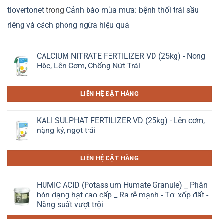
tlovertonet
trong
Cảnh báo mùa mưa: bệnh thối trái sầu
riêng và cách phòng ngừa hiệu quả
CALCIUM NITRATE FERTILIZER VD (25kg) - Nong
Hộc, Lên Cơm, Chống Nứt Trái
LIÊN HỆ ĐẶT HÀNG
KALI SULPHAT FERTILIZER VD (25kg) - Lên cơm,
nặng ký, ngọt trái
LIÊN HỆ ĐẶT HÀNG
HUMIC ACID (Potassium Humate Granule) _ Phân
bón dạng hạt cao cấp _ Ra rễ mạnh - Tơi xốp đất -
Năng suất vượt trội