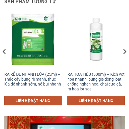
SẢN PHẨM TƯƠNG TỰ
RA RỄ ĐẺ NHÁNH LÚA (25ml) –
RA HOA TIÊU (500ml) – Kích vọt
Thúc cây bung rễ mạnh, thúc
hoa nhanh, bung gié đồng loạt,
lúa đẻ nhánh sớm, nở bụi nhanh
chống nghẹn hoa, chai cựa gà,
ra hoa lọt sọt
LIÊN HỆ ĐẶT HÀNG
LIÊN HỆ ĐẶT HÀNG