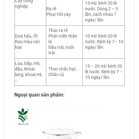
Cây công
15 ml/ bình 20 lít
nghiệp
Ra rễ
nước. Dùng 2 – 3
Phục hồi cây
lần, cách nhau 7
ngày/ lần.
Thúc ra rễ
Dưa hấu, Ớt
Phát triển thân
10 ml/ bình 20 lít
Rau màu các
lá
nước. Định kỳ 7– 10
loại
Đậu trái, nuôi
ngày/ lần.
trái
Lúa, bắp, mè,
15 – 20 ml/ bình 20
đậu, khoai
Thúc chắc hạt,
lít nước. Định kỳ 7 –
lang, khoai mì,
Chắc củ
10 ngày/ lần.
…
Ngoại quan sản phẩm: