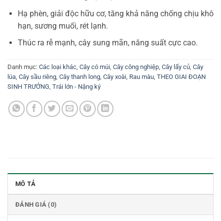
Hạ phèn, giải độc hữu cơ, tăng khả năng chống chịu khô
hạn, sương muối, rét lạnh.
Thúc ra rễ mạnh, cây sung mãn, năng suất cực cao.
Danh mục:
Các loại khác
,
Cây có múi
,
Cây công nghiệp
,
Cây lấy củ
,
Cây
lúa
,
Cây sầu riêng
,
Cây thanh long
,
Cây xoài
,
Rau màu
,
THEO GIAI ĐOẠN
SINH TRƯỞNG
,
Trái lớn - Nặng ký
MÔ TẢ
ĐÁNH GIÁ (0)