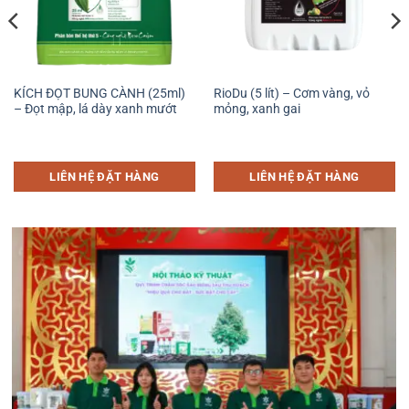
KÍCH ĐỌT BUNG CÀNH (25ml)
RioDu (5 lít) – Cơm vàng, vỏ
– Đọt mập, lá dày xanh mướt
mỏng, xanh gai
LIÊN HỆ ĐẶT HÀNG
LIÊN HỆ ĐẶT HÀNG