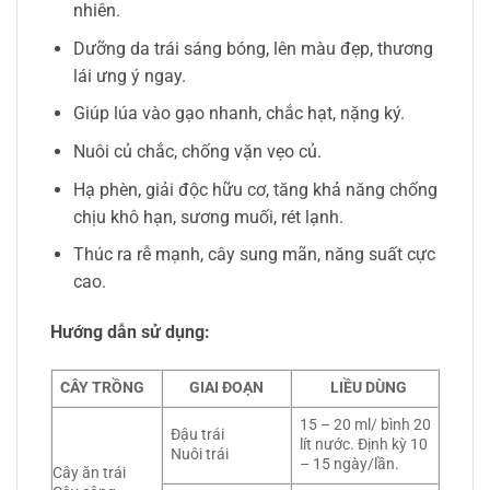
nhiên.
Dưỡng da trái sáng bóng, lên màu đẹp, thương
lái ưng ý ngay.
Giúp lúa vào gạo nhanh, chắc hạt, nặng ký.
Nuôi củ chắc, chống vặn vẹo củ.
Hạ phèn, giải độc hữu cơ, tăng khả năng chống
chịu khô hạn, sương muối, rét lạnh.
Thúc ra rễ mạnh, cây sung mãn, năng suất cực
cao.
Hướng dẫn sử dụng:
CÂY TRỒNG
GIAI ĐOẠN
LIỀU DÙNG
15 – 20 ml/ bình 20
Đậu trái
lít nước. Định kỳ 10
Nuôi trái
– 15 ngày/lần.
Cây ăn trái