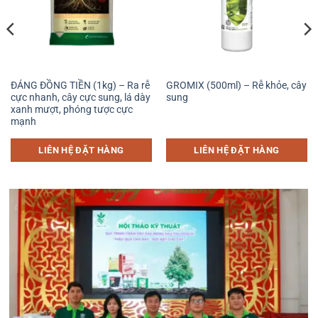
ĐÁNG ĐỒNG TIỀN (1kg) – Ra rễ
GROMIX (500ml) – Rễ khỏe, cây
cực nhanh, cây cực sung, lá dày
sung
xanh mượt, phóng tược cực
mạnh
LIÊN HỆ ĐẶT HÀNG
LIÊN HỆ ĐẶT HÀNG