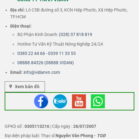
Địa chỉ:
Lô C5B đường số 3, KCN Hiệp Phước, Xã Hiệp Phước,
TP.HCM
Điện thoại:
Bộ Phận Kinh Doanh:
(028) 37 818 819
Hotline Tư Vấn Kỹ Thuật Nông Nghiệp 24/24
0385 22 44 66 - 0339 11 33 55
08888.84326 (08888.VIDAN)
Email:
info@vidanvn.
com
Xem bản đồ
GPKD số :
0305113216
| Cấp ngày :
26/07/2007
Đại diện pháp luật: Thạc sĩ
Nguyễn Văn Phong
-
TGĐ