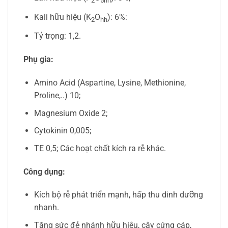
2
5hh
Kali hữu hiệu (K
O
): 6%:
2
hh
Tỷ trọng: 1,2.
Phụ gia:
Amino Acid (Aspartine, Lysine, Methionine,
Proline,..) 10;
Magnesium Oxide 2;
Cytokinin 0,005;
TE 0,5; Các hoạt chất kích ra rễ khác.
Công dụng:
Kích bộ rễ phát triển mạnh, hấp thu dinh dưỡng
nhanh.
Tăng sức đẻ nhánh hữu hiệu, cây cứng cáp,