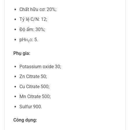
Chất hữu cơ: 20%;
Tỷ lệ C/N: 12;
Độ ẩm: 30%;
pH
: 5.
H
O
2
Phụ gia:
Potassium oxide 30;
Zn Citrate 50;
Cu Citrate 500;
Mn Citrate 500;
Sulfur 900.
Công dụng: