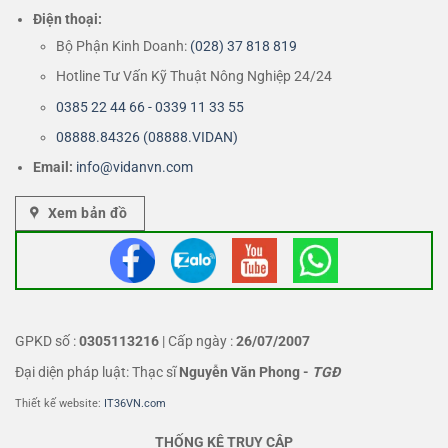
Điện thoại:
Bộ Phận Kinh Doanh:
(028) 37 818 819
Hotline Tư Vấn Kỹ Thuật Nông Nghiệp 24/24
0385 22 44 66 - 0339 11 33 55
08888.84326 (08888.VIDAN)
Email:
info@vidanvn.
com
Xem bản đồ
GPKD số :
0305113216
| Cấp ngày :
26/07/2007
Đại diện pháp luật: Thạc sĩ
Nguyễn Văn Phong
-
TGĐ
Thiết kế website:
IT36VN.com
THỐNG KÊ TRUY CẬP