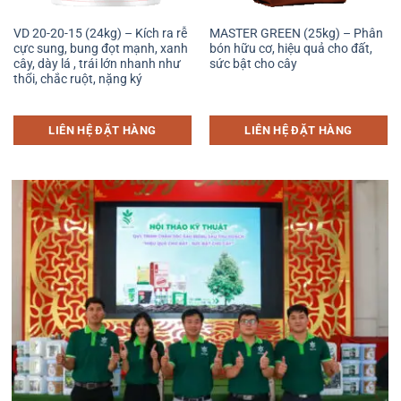
VD 20-20-15 (24kg) – Kích ra rễ
MASTER GREEN (25kg) – Phân
cực sung, bung đọt mạnh, xanh
bón hữu cơ, hiệu quả cho đất,
cây, dày lá , trái lớn nhanh như
sức bật cho cây
thổi, chắc ruột, nặng ký
LIÊN HỆ ĐẶT HÀNG
LIÊN HỆ ĐẶT HÀNG