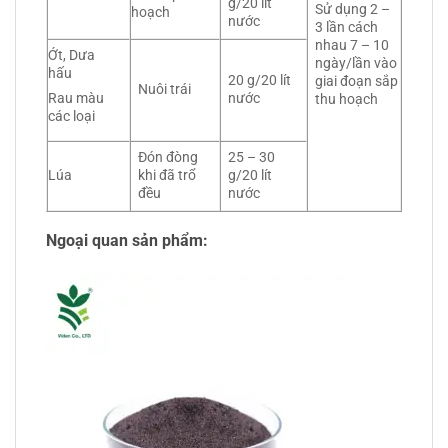
g/20 lít
Sử dụng 2 –
hoạch
nước
3 lần cách
nhau 7 – 10
Ớt, Dưa
ngày/lần vào
hấu
20 g/20 lít
giai đoạn sắp
Nuôi trái
nước
Rau màu
thu hoạch
các loại
Đón đòng
25 – 30
Lúa
khi đã trổ
g/20 lít
đều
nước
Ngoại quan sản phẩm: