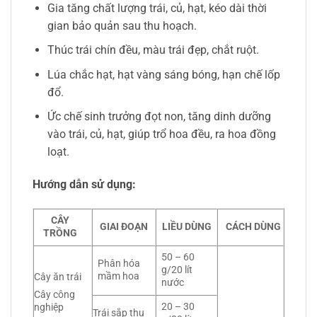
Gia tăng chất lượng trái, củ, hạt, kéo dài thời
gian bảo quản sau thu hoạch.
Thúc trái chín đều, màu trái đẹp, chắt ruột.
Lúa chắc hạt, hạt vàng sáng bóng, hạn chế lốp
đổ.
Ức chế sinh trưởng đọt non, tăng dinh dưỡng
vào trái, củ, hạt, giúp trổ hoa đều, ra hoa đồng
loạt.
Hướng dẫn sử dụng:
CÂY
GIAI ĐOẠN
LIỀU DÙNG
CÁCH DÙNG
TRỒNG
50 – 60
Phân hóa
g/20 lít
mầm hoa
Cây ăn trái
nước
Cây công
20 – 30
nghiệp
Trái sắp thu