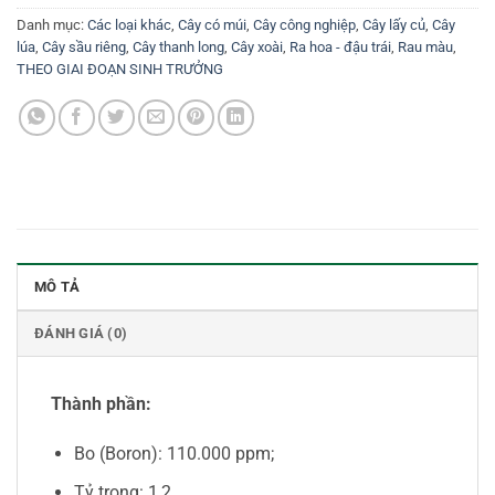
Danh mục:
Các loại khác
,
Cây có múi
,
Cây công nghiệp
,
Cây lấy củ
,
Cây
lúa
,
Cây sầu riêng
,
Cây thanh long
,
Cây xoài
,
Ra hoa - đậu trái
,
Rau màu
,
THEO GIAI ĐOẠN SINH TRƯỞNG
MÔ TẢ
ĐÁNH GIÁ (0)
Thành phần:
Bo (Boron): 110.000 ppm;
Tỷ trọng: 1,2.