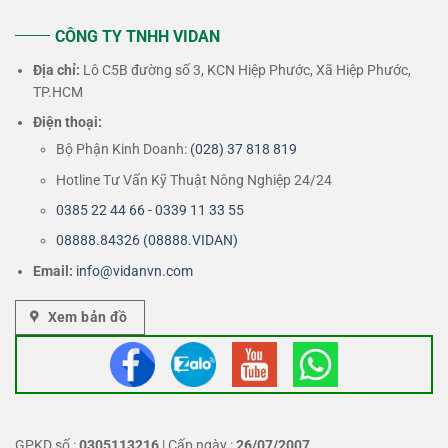
CÔNG TY TNHH VIDAN
Địa chỉ:
Lô C5B đường số 3, KCN Hiệp Phước, Xã Hiệp Phước,
TP.HCM
Điện thoại:
Bộ Phận Kinh Doanh:
(028) 37 818 819
Hotline Tư Vấn Kỹ Thuật Nông Nghiệp 24/24
0385 22 44 66 - 0339 11 33 55
08888.84326 (08888.VIDAN)
Email:
info@vidanvn.
com
Xem bản đồ
GPKD số :
0305113216
| Cấp ngày :
26/07/2007