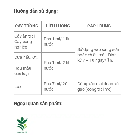
Hướng dẫn sử dụng:
CÂY TRỒNG
LIỀU LƯỢNG
CÁCH DÙNG
Cây ăn trái
Pha 1 ml/ 1 lít
Cây công
nước
nghiệp
Sử dụng vào sáng sớm
hoặc chiều mát. Định
Dưa hấu, Ớt,
kỳ 7 – 10 ngày/lần.
…
Pha 1 ml/ 2 lít
Rau màu
nước
các loại
Pha 7 ml/ 20 lít
Dùng vào giai đoạn vô
Lúa
nước
gạo (cong trái me)
Ngoại quan sản phẩm: