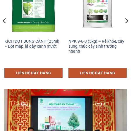
KÍCH ĐỌT BUNG CÀNH (25ml)
NPK 9-6-3 (5kg) – Rễ khỏe, cây
– Đọt mập, lá dày xanh mướt
sung, thúc cây sinh trưởng
nhanh
LIÊN HỆ ĐẶT HÀNG
LIÊN HỆ ĐẶT HÀNG