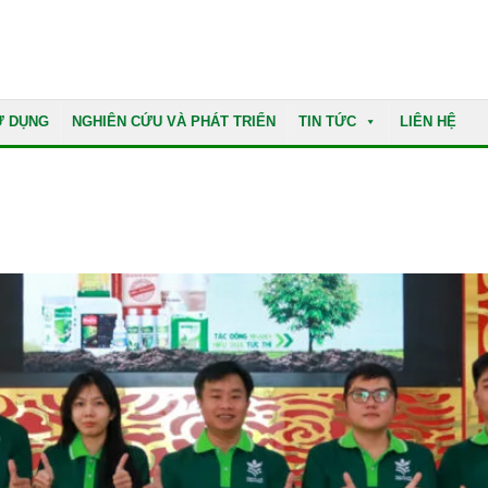
Ử DỤNG
NGHIÊN CỨU VÀ PHÁT TRIỂN
TIN TỨC
LIÊN HỆ