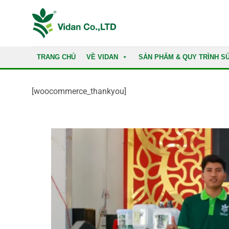
Skip
to
content
TRANG CHỦ
VỀ VIDAN
SẢN PHẨM & QUY TRÌNH S
[woocommerce_thankyou]