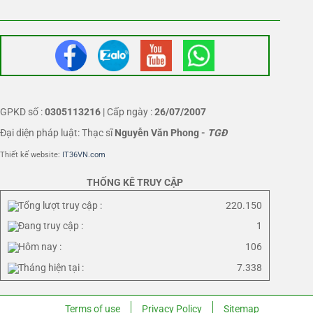
GPKD số :
0305113216
| Cấp ngày :
26/07/2007
Đại diện pháp luật: Thạc sĩ
Nguyễn Văn Phong
-
TGĐ
Thiết kế website:
IT36VN.com
THỐNG KÊ TRUY CẬP
Tổng lượt truy cập :
220.150
Đang truy cập :
1
Hôm nay :
106
Tháng hiện tại :
7.338
Terms of use
Privacy Policy
Sitemap