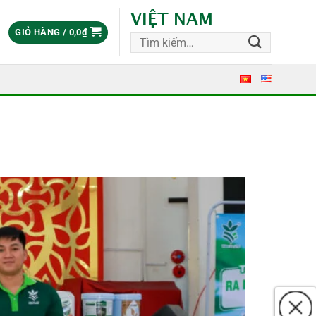
VIỆT NAM
GIỎ HÀNG /
0,0
₫
Tìm
kiếm: