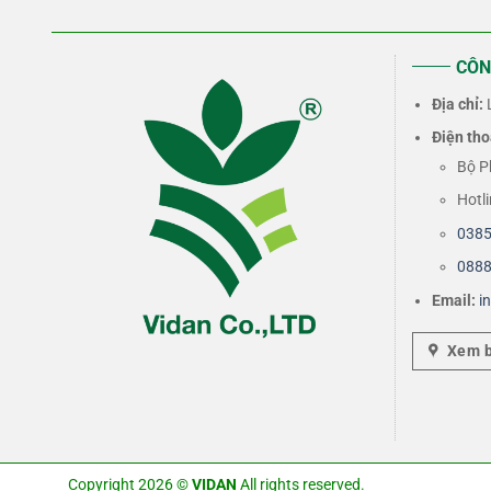
CÔN
Địa chỉ:
L
Điện tho
Bộ P
Hotl
0385
0888
Email:
i
Xem 
Copyright 2026 ©
VIDAN
All rights reserved.